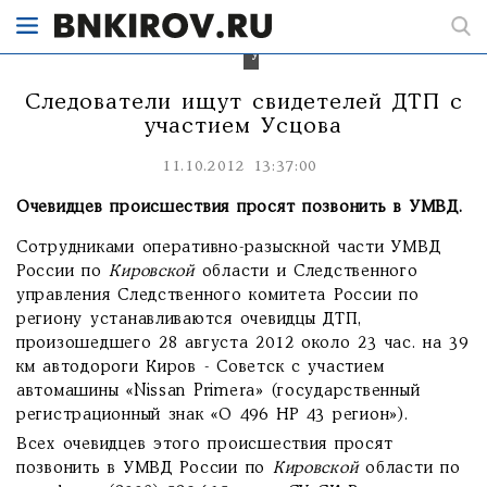
областного
УГИБДД
Александра
Усцова.
Следователи ищут свидетелей ДТП с
участием Усцова
11.10.2012 13:37:00
Очевидцев происшествия просят позвонить в УМВД.
Сотрудниками оперативно-разыскной части УМВД
России по
Кировской
области и Следственного
управления Следственного комитета России по
региону устанавливаются очевидцы ДТП,
произошедшего 28 августа 2012 около 23 час. на 39
км автодороги Киров - Советск с участием
автомашины «Nissan Primera» (государственный
регистрационный знак «О 496 НР 43 регион»).
Всех очевидцев этого происшествия просят
позвонить в УМВД России по
Кировской
области по