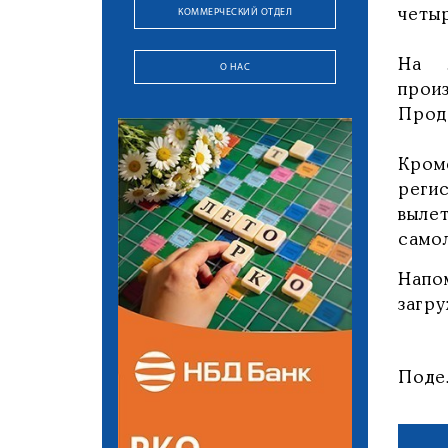
КОММЕРЧЕСКИЙ ОТДЕЛ
четы
На л
О НАС
прои
Прод
Кром
реги
выле
само
Напо
загр
Поде