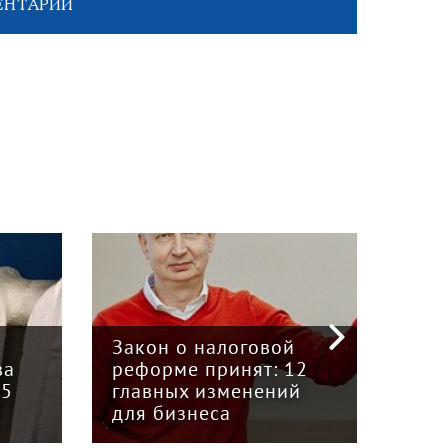
ЕНТАРИЙ
«Кр
инт
Закон о налоговой
пре
ва
реформе принят: 12
гру
15
главных изменений
«Вя
для бизнеса
Кун