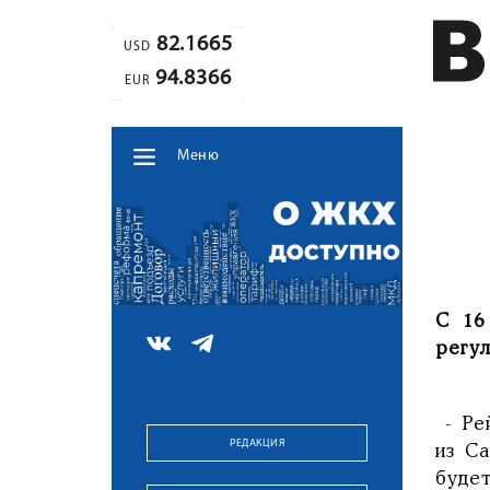
82.1665
USD
94.8366
EUR
Меню
С 16
регу
- Ре
РЕДАКЦИЯ
из С
буде