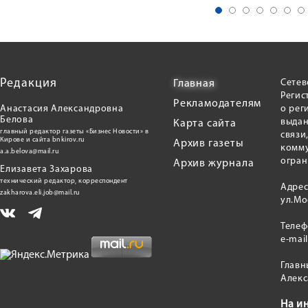
Редакция
Сетев
Главная
Регис
Рекламодателям
Анастасия Александровна
о рег
Белова
выдан
Карта сайта
главный редактор газеты «Бизнес Новости» в
связи
Кирове и сайта bnkirov.ru
Архив газеты
комму
a.a.belova@mail.ru
огран
Архив журнала
Елизавета Захарова
технический редактор, корреспондент
Адрес
zakharova.eli.job@mail.ru
ул.Мо
Теле
e-mai
Главн
Алекс
На и