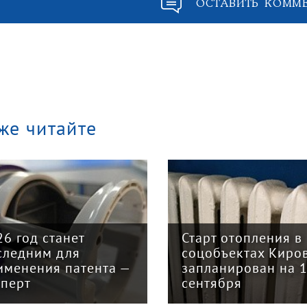
ОСТАВИТЬ КОММ
же читайте
26 год станет
Старт отопления в
следним для
соцобъектах Киро
именения патента —
запланирован на 
сперт
сентября