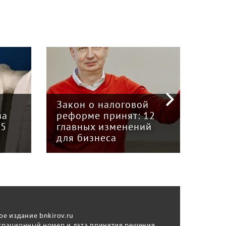
«Кризис в кузове»:
интервью с
логовой
председателем Союза
инят: 12
грузоперевозчиков
менений
«Вятка» Юрием
а
Куншиным
ое издание bnkirov.ru
трационный номер и дата принятия решения