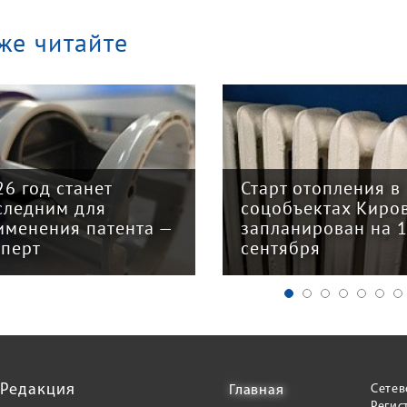
же читайте
Старт отопления в
Закон о на
соцобъектах Кирова
реформе пр
запланирован на 15
главных из
сентября
для бизнес
Редакция
Сетев
Главная
Регис