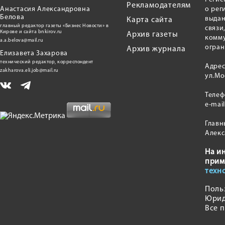
Рекламодателям
Анастасия Александровна
о рег
Белова
выдан
Карта сайта
главный редактор газеты «Бизнес Новости» в
связи
Кирове и сайта bnkirov.ru
Архив газеты
комму
a.a.belova@mail.ru
огран
Архив журнала
Елизавета Захарова
технический редактор, корреспондент
Адрес
zakharova.eli.job@mail.ru
ул.Мо
Теле
e-mai
Главн
Алекс
На и
прим
техн
Поль
Юрид
Все 