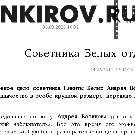
над
советнико
губернато
Андреем
Вотиновым
начнется
06.08.2026 10:32
в
июле.
Советника Белых от
24.06.2011 13:12:00
овное дело советника Никиты Белых Андрея Во
нничество в особо крупном размере, передано в
ледование по делу
Андрея Вотинова
длилось 
ский наблюдатель». Все это время его можн
тельства. Судебное разбирательство дела, пред