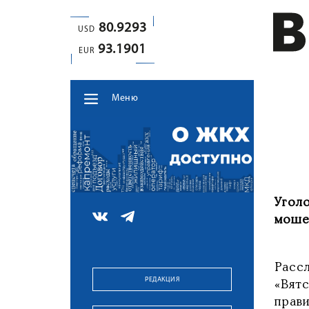
80.9293
USD
93.1901
EUR
Меню
Угол
моше
Расс
РЕДАКЦИЯ
«Вят
прави