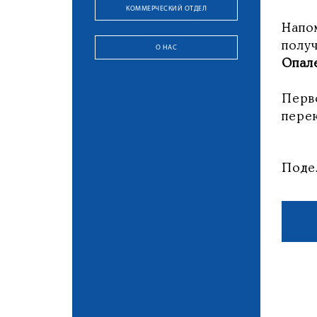
КОММЕРЧЕСКИЙ ОТДЕЛ
Напо
полу
О НАС
Опал
Пер
пере
Поде