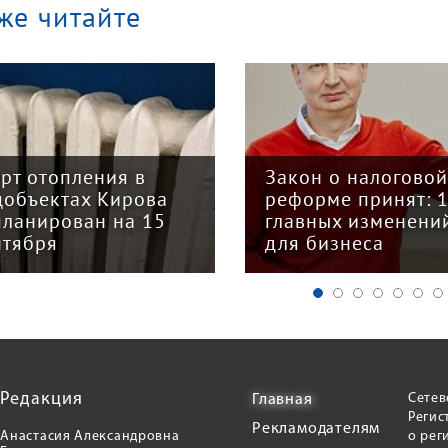
же читайте
арт отопления в
Закон о налогово
цобъектах Кирова
реформе принят: 
планирован на 15
главных изменени
нтября
для бизнеса
Редакция
Сетев
Главная
Регис
Рекламодателям
Анастасия Александровна
о рег