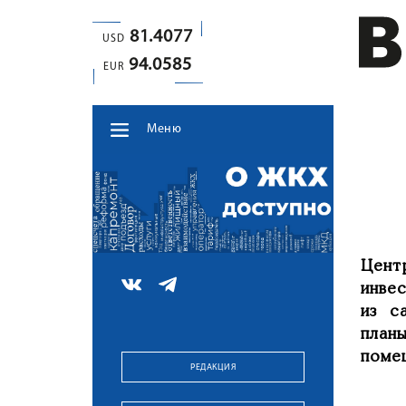
81.4077
USD
94.0585
EUR
Меню
Цент
инве
из с
план
помеш
РЕДАКЦИЯ