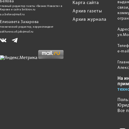
Белова
выдан
Карта сайта
главный редактор газеты «Бизнес Новости» в
связи
Кирове и сайта bnkirov.ru
Архив газеты
комму
a.a.belova@mail.ru
огран
Архив журнала
Елизавета Захарова
технический редактор, корреспондент
Адрес
zakharova.eli.job@mail.ru
ул.Мо
Теле
e-mai
Главн
Алекс
На и
прим
техн
Поль
Юрид
Все 