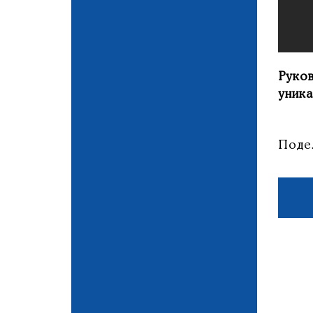
Руко
уник
Поде