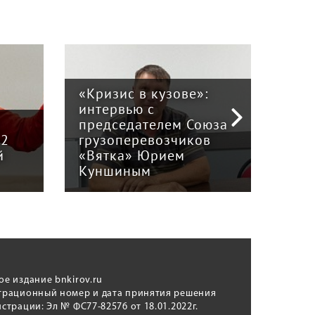
«Кризис в кузове»:
интервью с
Пра
й
председателем Союза
отв
12
грузоперевозчиков
экс
й
«Вятка» Юрием
рег
Куншиным
авт
ое издание bnkirov.ru
трационный номер и дата принятия решения
истрации: Эл № ФС77-82576 от 18.01.2022г.