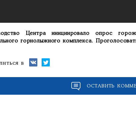
водство Центра инициировало опрос горо
ального горнолыжного комплекса. Проголосова
литься в
ОСТАВИТЬ КОММ