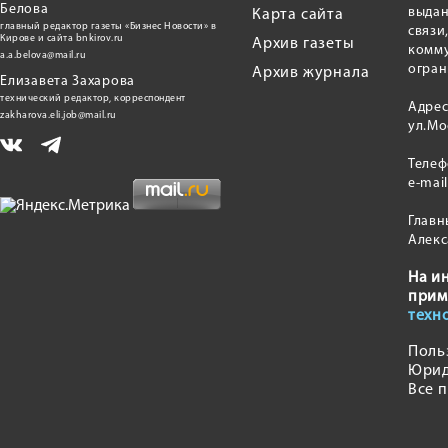
Белова
выдан
Карта сайта
главный редактор газеты «Бизнес Новости» в
связи
Кирове и сайта bnkirov.ru
Архив газеты
комму
a.a.belova@mail.ru
огран
Архив журнала
Елизавета Захарова
технический редактор, корреспондент
Адрес
zakharova.eli.job@mail.ru
ул.Мо
Теле
e-mai
Главн
Алекс
На и
прим
техн
Поль
Юрид
Все 