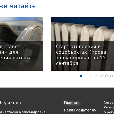
же читайте
арт отопления в
Закон о налогово
цобъектах Кирова
реформе принят: 
планирован на 15
главных изменени
нтября
для бизнеса
Редакция
Сетев
Главная
Регис
Рекламодателям
Анастасия Александровна
о рег