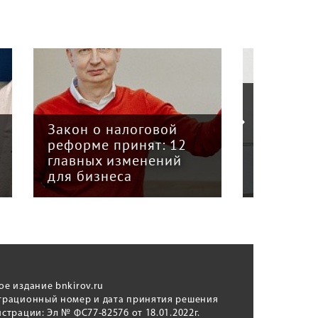
«Кризис в кузове»:
интервью с
Пра
й
председателем Союза
отв
12
грузоперевозчиков
экс
й
«Вятка» Юрием
рег
Куншиным
авт
ое издание bnkirov.ru
трационный номер и дата принятия решения
истрации: Эл № ФС77-82576 от 18.01.2022г.