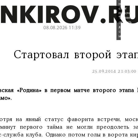
не
смог
помочь
"Родине"
оказать
достойное
08.08.2026 11:39
сопротивл
москвичам
Стартовал второй эта
25.09.2014 21:03:00
вская «Родина» в первом матче второго этапа
амо».
отря на явный статус фаворита встречи, моск
 минут первого тайма не могли преодолеть 
с-служба клуба. Однако потом голы в ворота кир