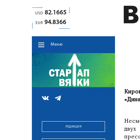
82.1665
USD
94.8366
EUR
Меню
Киро
«Дин
Несм
РЕДАКЦИЯ
двух
прес