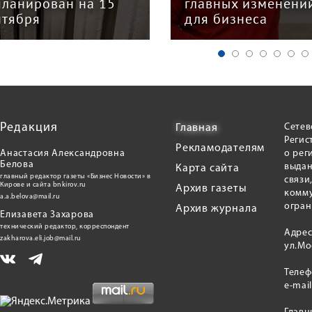
планирован на 15
главных изменени
нтября
для бизнеса
Редакция
Сетев
Главная
Регис
Рекламодателям
Анастасия Александровна
о рег
Белова
выдан
Карта сайта
главный редактор газеты «Бизнес Новости» в
связи
Кирове и сайта bnkirov.ru
Архив газеты
комму
a.a.belova@mail.ru
огран
Архив журнала
Елизавета Захарова
технический редактор, корреспондент
Адрес
zakharova.eli.job@mail.ru
ул.Мо
Теле
e-mai