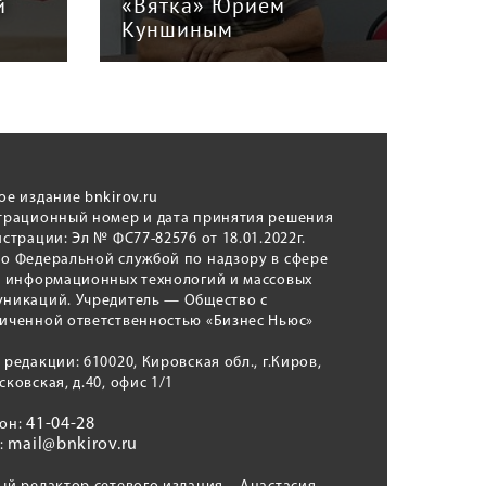
й
«Вятка» Юрием
рег
Куншиным
авт
ое издание bnkirov.ru
трационный номер и дата принятия решения
истрации: Эл № ФС77-82576 от 18.01.2022г.
о Федеральной службой по надзору в сфере
, информационных технологий и массовых
никаций. Учредитель — Общество с
иченной ответственностью «Бизнес Ньюс»
 редакции: 610020, Кировская обл., г.Киров,
сковская, д.40, офис 1/1
41-04-28
фон:
mail@bnkirov.ru
l: