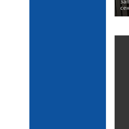
концу
применения патента —
за
эксперт
се