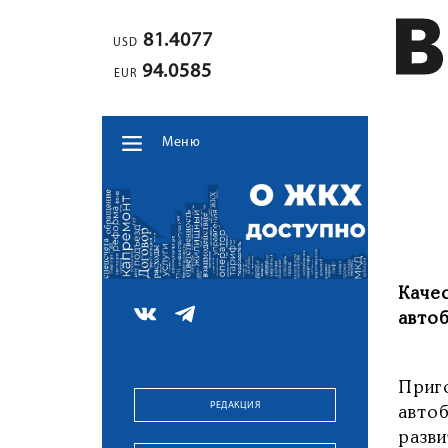
81.4077
USD
94.0585
EUR
Меню
Каче
авто
Приг
РЕДАКЦИЯ
авто
разв