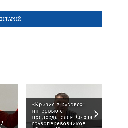
ЕНТАРИЙ
«Кризис в кузове»:
интервью с
Пра
й
председателем Союза
отв
12
грузоперевозчиков
экс