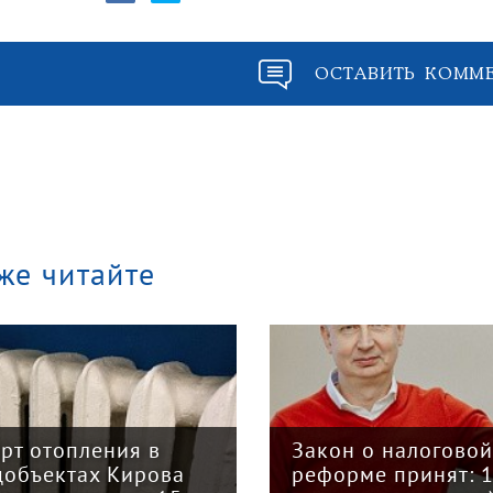
ОСТАВИТЬ КОММ
же читайте
арт отопления в
Закон о налогово
цобъектах Кирова
реформе принят: 