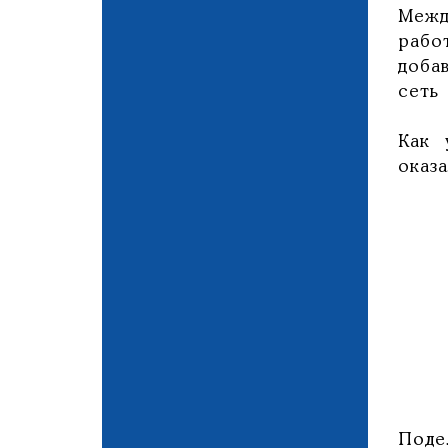
Межд
рабо
доба
сеть
Как 
оказа
Поде