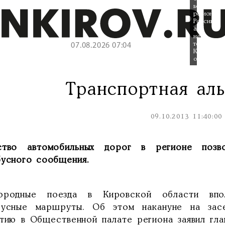
все
регионы
России,
а
не
только
07.08.2026 07:04
Кировская
область.
Транспортная аль
09.10.2013 11:40:00
ство автомобильных дорог в регионе позв
бусного сообщения.
ородные поезда в Кировской области впо
бусные маршруты. Об этом накануне на зас
итию в Общественной палате региона заявил гл