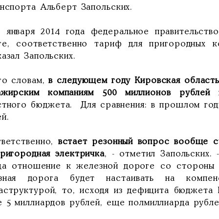
анспорта Альберт Запольских.
1 января 2014 года федеральное правительств
ге, соответственно тариф для пригородных к
казал Запольских.
го словам,
в следующем году Кировская область
ажирским компаниям 500 миллионов рублей
стного бюджета. Для сравнения: в прошлом год
й.
тветственно,
встает резонный вопрос вообще с
пригородная электричка
, - отметил Запольских.
ца отношение к железной дороге со стороны ф
зная дорога будет настаивать на компе
аструктурой, то, исходя из дефицита бюджета
е 5 миллиардов рублей, еще полмиллиарда рубле