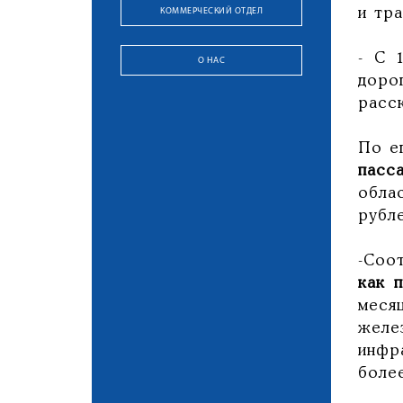
КОММЕРЧЕСКИЙ ОТДЕЛ
и тр
- С 
О НАС
доро
расс
По е
пасс
обла
рубле
-Соо
как 
меся
желе
инфр
боле