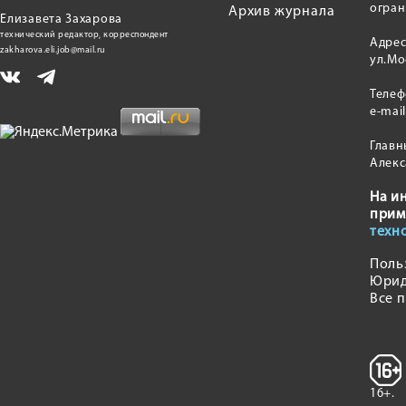
огран
Архив журнала
Елизавета Захарова
технический редактор, корреспондент
Адрес
zakharova.eli.job@mail.ru
ул.Мо
Теле
e-mai
Главн
Алекс
На и
прим
техн
Поль
Юрид
Все 
16+.