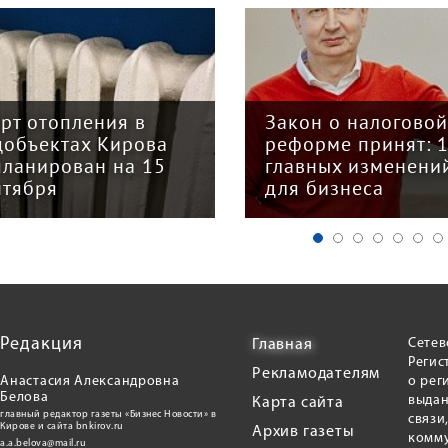
арт отопления в
Закон о налогово
цобъектах Кирова
реформе принят: 
планирован на 15
главных изменени
нтября
для бизнеса
Редакция
Сетев
Главная
Регис
Рекламодателям
Анастасия Александровна
о рег
Белова
выдан
Карта сайта
главный редактор газеты «Бизнес Новости» в
связи
Кирове и сайта bnkirov.ru
Архив газеты
комму
a.a.belova@mail.ru