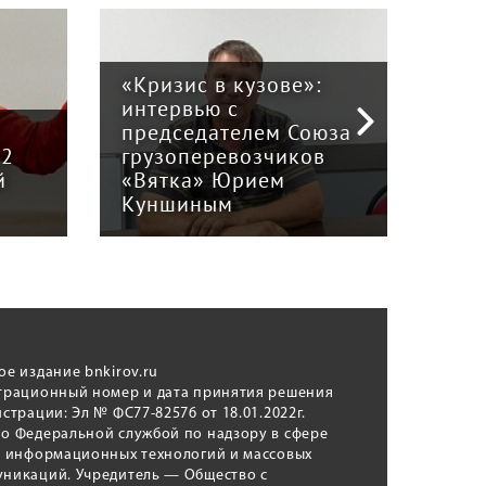
«Кризис в кузове»:
интервью с
Пра
й
председателем Союза
отв
12
грузоперевозчиков
экс
й
«Вятка» Юрием
рег
Куншиным
авт
ое издание bnkirov.ru
трационный номер и дата принятия решения
истрации: Эл № ФС77-82576 от 18.01.2022г.
о Федеральной службой по надзору в сфере
, информационных технологий и массовых
никаций. Учредитель — Общество с