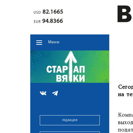
82.1665
USD
94.8366
EUR
Меню
Сего
на т
Комп
РЕДАКЦИЯ
выхо
пода