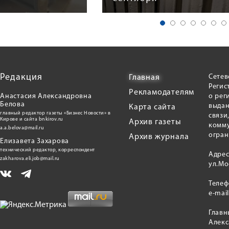
Редакция
Сетев
Главная
Регис
Рекламодателям
Анастасия Александровна
о рег
Белова
выдан
Карта сайта
главный редактор газеты «Бизнес Новости» в
связи
Кирове и сайта bnkirov.ru
Архив газеты
комму
a.a.belova@mail.ru
огран
Архив журнала
Елизавета Захарова
технический редактор, корреспондент
Адрес
zakharova.eli.job@mail.ru
ул.Мо
Теле
e-mai
Главн
Алекс