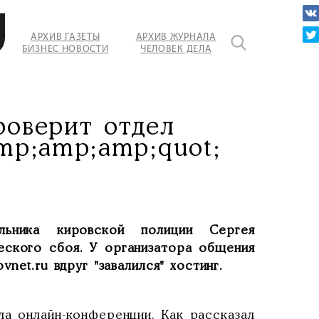
АРХИВ ГАЗЕТЫ
АРХИВ ЖУРНАЛА
БИЗНЕС НОВОСТИ
ЧЕЛОВЕК ДЕЛА
ии.
роверит отдел
mp;amp;amp;quot;
альника кировской полиции Сергея
ческого сбоя. У организатора общения
net.ru вдруг "завалился" хостинг.
ла онлайн-конференции. Как рассказал