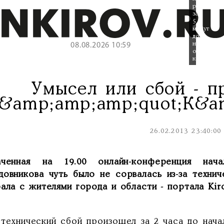
ресурс
за
5
минут
до
начала
08.08.2026 10:59
онлайн-
конференц
Умысел или сбой - п
&amp;amp;amp;quot;К&a
26.02.2013 23:40:00
аченная на 19.00 онлайн-конференция нач
довникова чуть было не сорвалась из-за техни
ала с жителями города и области - портала Kirov
 технический сбой произошел за 2 часа до нача