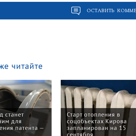
ОСТАВИТЬ КОММ
же читайте
арт отопления в
Закон о налогово
цобъектах Кирова
реформе принят: 
планирован на 15
главных изменени
нтября
для бизнеса