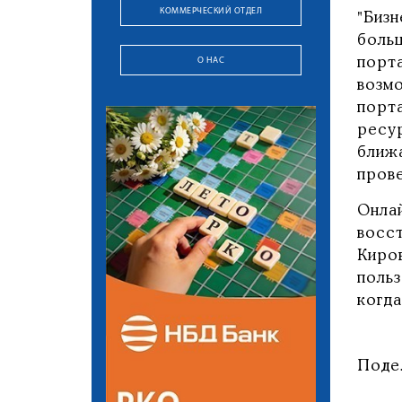
КОММЕРЧЕСКИЙ ОТДЕЛ
"Биз
боль
О НАС
порт
возм
порт
ресу
ближ
прове
Онла
восс
Киро
поль
когд
Поде