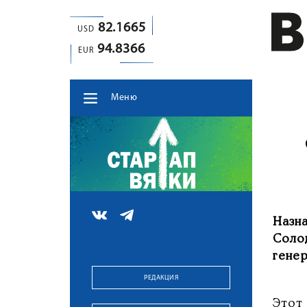
82.1665
USD
94.8366
EUR
Меню
Назн
Соло
генер
РЕДАКЦИЯ
Этот