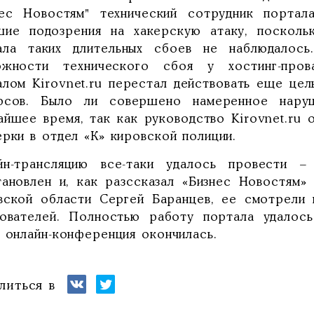
нес Новостям" технический сотрудник порта
шие подозрения на хакерскую атаку, поскол
ала таких длительных сбоев не наблюдалос
ожности технического сбоя у хостинг-пров
алом Kirovnet.ru перестал действовать еще це
рсов. Было ли совершено намеренное наруш
айшее время, так как руководство Kirovnet.ru 
рки в отдел «К» кировской полиции.
йн-трансляцию все-таки удалось провести 
тановлен и, как разссказал «Бизнес Новостям
вской области Сергей Баранцев, ее смотрели 
зователей. Полностью работу портала удалось
а онлайн-конференция окончилась.
литься в