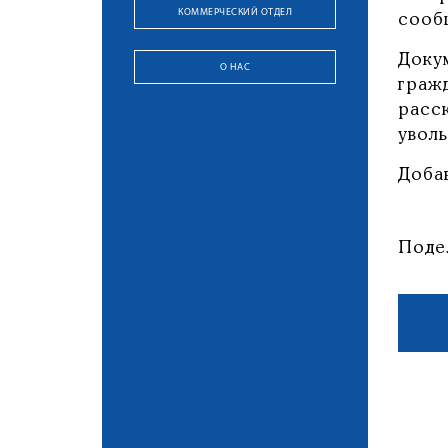
КОММЕРЧЕСКИЙ ОТДЕЛ
сооб
Доку
О НАС
граж
расс
уволь
Доба
Поде