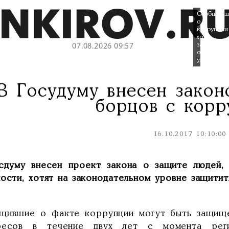
Сообщивш
о
коррупции
хотят
защитить
07.08.2026 09:57
от
увольнения
В Госудуму внесен закон
борцов с кор
16.10.2017 10:10:00
сдуму внесен проект закона о защите людей, 
ости, хотят на законодательном уровне защитит
щившие о факте коррупции могут быть защище
ресов в течение двух лет с момента реги