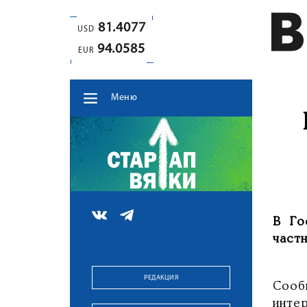
81.4077
USD
94.0585
EUR
Меню
В Го
частн
РЕДАКЦИЯ
Сооб
инте