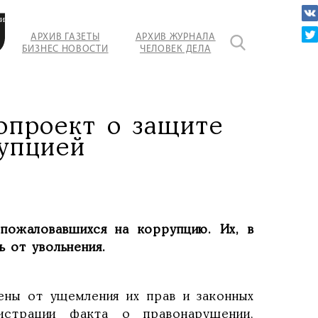
их
АРХИВ ГАЗЕТЫ
АРХИВ ЖУРНАЛА
БИЗНЕС НОВОСТИ
ЧЕЛОВЕК ДЕЛА
.
опроект о защите
рупцией
пожаловавшихся на коррупцию. Их, в
ь от увольнения.
ны от ущемления их прав и законных
страции факта о правонарушении,