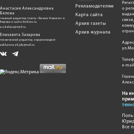
Регис
Рекламодателям
Анастасия Александровна
о рег
Белова
выдан
Карта сайта
главный редактор газеты «Бизнес Новости» в
связи
Кирове и сайта bnkirov.ru
Архив газеты
комму
a.a.belova@mail.ru
огран
Архив журнала
Елизавета Захарова
технический редактор, корреспондент
Адрес
zakharova.eli.job@mail.ru
ул.Мо
Теле
e-mai
Главн
Алекс
На и
прим
техн
Поль
Юрид
Все 