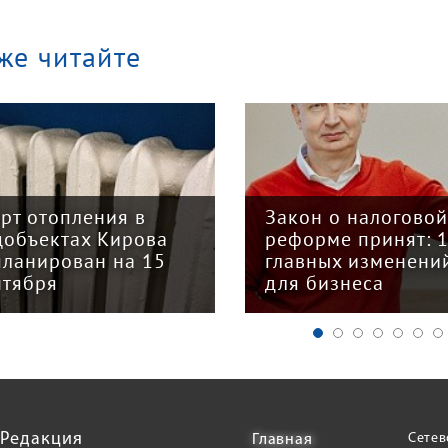
же читайте
арт отопления в
Закон о налогово
цобъектах Кирова
реформе принят: 
планирован на 15
главных изменени
нтября
для бизнеса
Редакция
Сетев
Главная