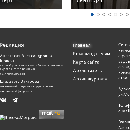
сперт
сентября
Редакция
Сетев
Главная
Регис
Рекламодателям
Анастасия Александровна
о рег
Белова
выдан
Карта сайта
главный редактор газеты «Бизнес Новости» в
связи
Кирове и сайта bnkirov.ru
Архив газеты
комму
a.a.belova@mail.ru
огран
Архив журнала
Елизавета Захарова
технический редактор, корреспондент
Адрес
zakharova.eli.job@mail.ru
ул.Мо
Теле
e-mai
Главн
Алекс