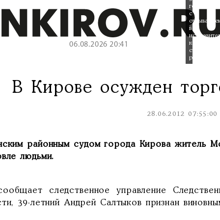
года
с
отбывание
в
исправите
колонии
06.08.2026 20:41
строгого
режима.
В Кирове осужден тор
28.06.2012 07:55:00
нским районным судом города Кирова житель Мо
овле людьми.
сообщает следственное управление Следстве
сти, 39-летний Андрей Салтыков признан виновн