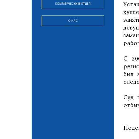
КОММЕРЧЕСКИЙ ОТДЕЛ
Уста
купл
заня
О НАС
деву
зама
рабо
С 20
реги
был 
след
Суд 
отбы
Поде