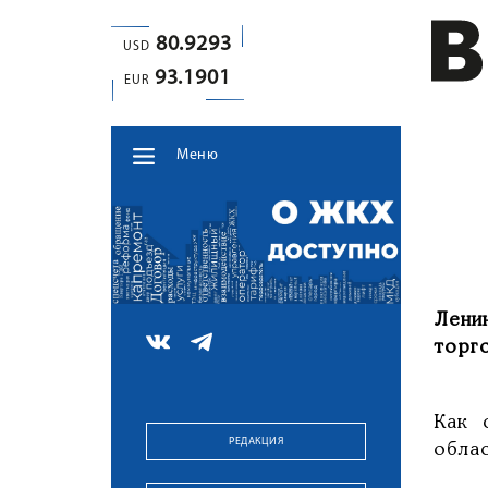
80.9293
USD
93.1901
EUR
Меню
Лени
торг
Как 
РЕДАКЦИЯ
обла