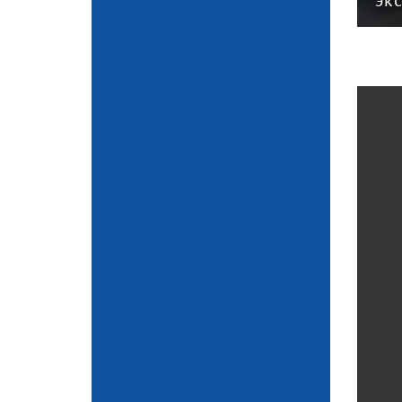
года
эк