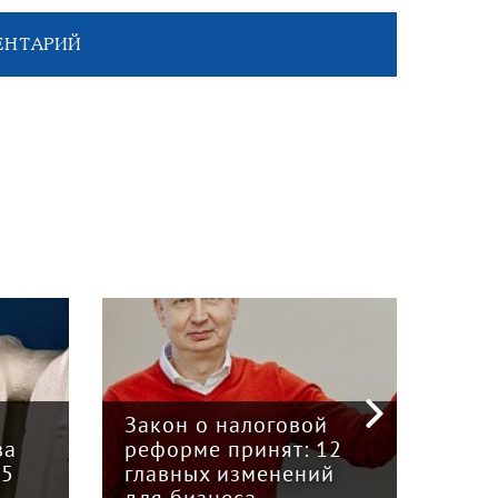
ЕНТАРИЙ
«Кр
инт
Закон о налоговой
пре
ва
реформе принят: 12
гру
15
главных изменений
«Вя