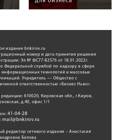
для бизнеса
Кун
ое издание bnkirov.ru
трационный номер и дата принятия решения
истрации: Эл № ФС77-82576 от 18.01.2022г.
о Федеральной службой по надзору в сфере
, информационных технологий и массовых
никаций. Учредитель — Общество с
иченной ответственностью «Бизнес Ньюс»
 редакции: 610020, Кировская обл., г.Киров,
сковская, д.40, офис 1/1
41-04-28
фон:
mail@bnkirov.ru
l:
ый редактор сетевого издания – Анастасия
андровна Белова