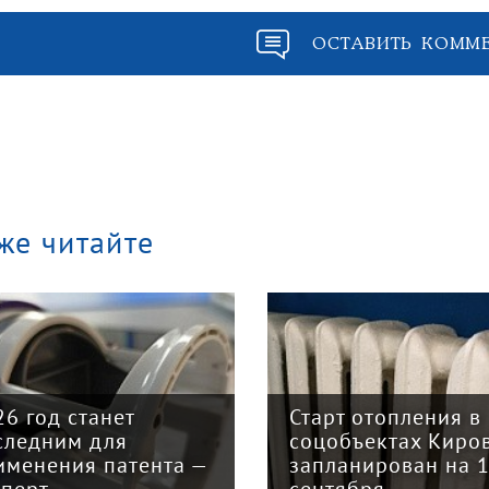
ОСТАВИТЬ КОММ
же читайте
26 год станет
Старт отопления в
следним для
соцобъектах Киро
именения патента —
запланирован на 