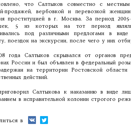
новлено, что Салтыков совместно с местным
ей-продажей, вербовкой и перевозкой женщи
тия проституцией в г. Москва. За период 200
шек, 5 из которых на тот период являли
нивались под различными предлогами в виде
ту, поездок на экскурсии, после чего у них от
08 года Салтыков скрывался от органов пред
онах России и был объявлен в федеральный розы
задержан на территории Ростовской области 
ственных действий.
приговорил Салтыкова к наказанию в виде ли
ванием в исправительной колонии строгого режи
литься в