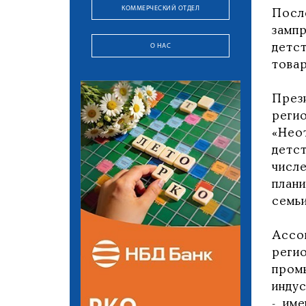
КОММЕРЧЕСКИЙ ОТДЕЛ
Посл
замп
О НАС
детс
товар
През
реги
«Нео
детс
числ
план
семь
Ассо
реги
пром
инду
- им