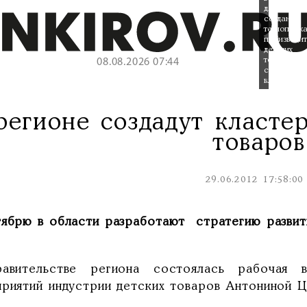
для
создания
технопарк
производи
детских
товаров,
08.08.2026 07:44
считают
власти.
регионе создадут класте
товаров
29.06.2012 17:58:00
тябрю в области разработают стратегию развити
авительстве региона состоялась рабочая 
приятий индустрии детских товаров Антониной Ц