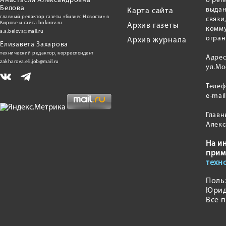
Анастасия Александровна
о рег
Белова
выдан
Карта сайта
главный редактор газеты «Бизнес Новости» в
связи
Кирове и сайта bnkirov.ru
Архив газеты
комму
a.a.belova@mail.ru
огран
Архив журнала
Елизавета Захарова
технический редактор, корреспондент
Адрес
zakharova.eli.job@mail.ru
ул.Мо
Теле
e-mai
Главн
Алекс
На и
прим
техн
Поль
Юрид
Все 