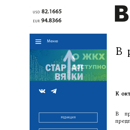
82.1665
USD
94.8366
EUR
Меню
В 
К ок
В пр
РЕДАКЦИЯ
пред