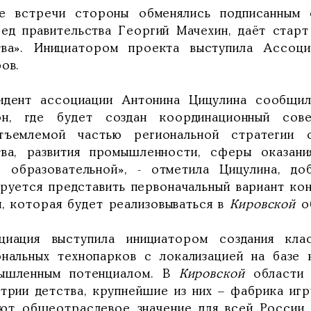
е встречи стороны обменялись подписанным 
ред правительства Георгий Мачехин, даёт стар
тва». Инициатором проекта выступила Ассоци
ов.
идент ассоциации Антонина Цицулина сообщ
он, где будет создан координационный сов
тъемлемой частью региональной стратегии 
тва, развития промышленности, сферы оказани
е образовательной», - отметила Цицулина, до
ируется представить первоначальный вариант кон
и, которая будет реализовываться в
Кировской
об
циация выступила инициатором создания кла
ональных технопарков с локализацией на базе
ышленным потенциалом. В
Кировской
области 
стрии детства, крупнейшие из них – фабрика иг
еют общеотраслевое значение для всей России.