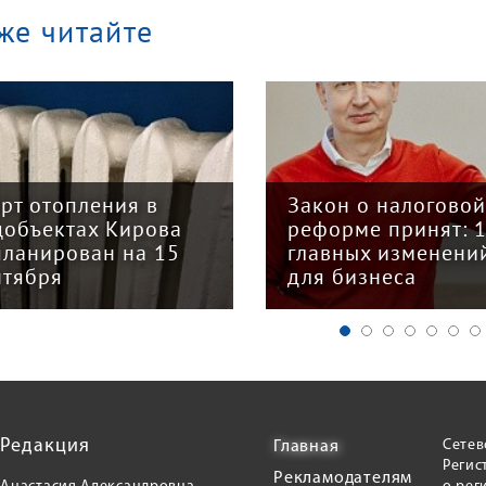
же читайте
арт отопления в
Закон о налогово
цобъектах Кирова
реформе принят: 
планирован на 15
главных изменени
нтября
для бизнеса
Редакция
Сетев
Главная
Регис
Рекламодателям