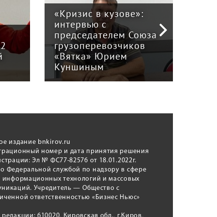
«Кризис в кузове»:
интервью с
Пра
й
председателем Союза
отв
12
грузоперевозчиков
экс
й
«Вятка» Юрием
рег
Куншиным
авт
ое издание bnkirov.ru
трационный номер и дата принятия решения
истрации: Эл № ФС77-82576 от 18.01.2022г.
о Федеральной службой по надзору в сфере
, информационных технологий и массовых
никаций. Учредитель — Общество с
иченной ответственностью «Бизнес Ньюс»
 редакции: 610020, Кировская обл., г.Киров,