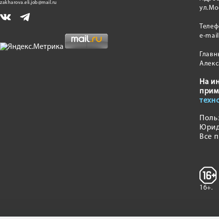
zakharova.eli.job@mail.ru
ул.Мо
Теле
e-mai
Главн
Алекс
На и
прим
техн
Поль
Юрид
Все 
16+.