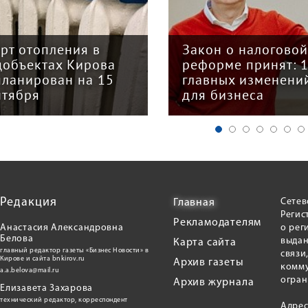
арт отопления в
Закон о налогово
цобъектах Кирова
реформе принят: 
планирован на 15
главных изменени
нтября
для бизнеса
Редакция
Сетев
Главная
Регис
Рекламодателям
Анастасия Александровна
о рег
Белова
выдан
Карта сайта
главный редактор газеты «Бизнес Новости» в
связи
Кирове и сайта bnkirov.ru
Архив газеты
комму
a.a.belova@mail.ru
огран
Архив журнала
Елизавета Захарова
технический редактор, корреспондент
Адрес