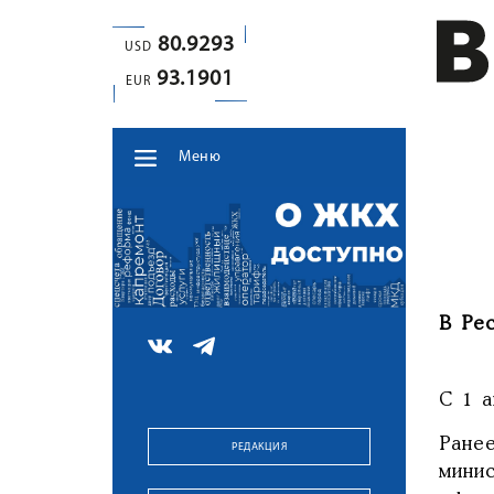
80.9293
USD
93.1901
EUR
Меню
В Ре
С 1 а
Ране
РЕДАКЦИЯ
мини