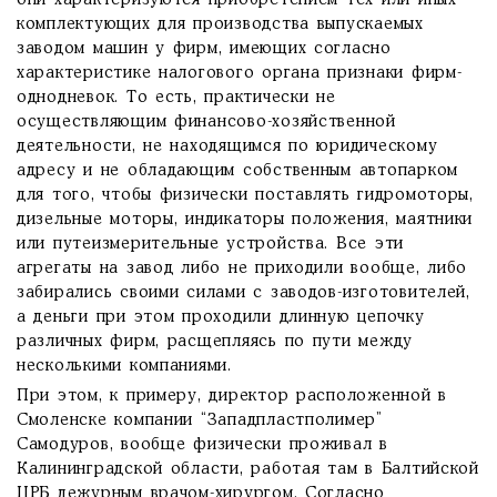
они характеризуются приобретением тех или иных
комплектующих для производства выпускаемых
заводом машин у фирм, имеющих согласно
характеристике налогового органа признаки фирм-
однодневок. То есть, практически не
осуществляющим финансово-хозяйственной
деятельности, не находящимся по юридическому
адресу и не обладающим собственным автопарком
для того, чтобы физически поставлять гидромоторы,
дизельные моторы, индикаторы положения, маятники
или путеизмерительные устройства. Все эти
агрегаты на завод либо не приходили вообще, либо
забирались своими силами с заводов-изготовителей,
а деньги при этом проходили длинную цепочку
различных фирм, расщепляясь по пути между
несколькими компаниями.
При этом, к примеру, директор расположенной в
Смоленске компании “Западпластполимер”
Самодуров, вообще физически проживал в
Калининградской области, работая там в Балтийской
ЦРБ дежурным врачом-хирургом. Согласно