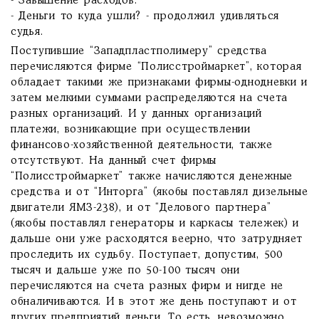
- Завышение расходов.
- Деньги то куда ушли? - продолжил удивляться
судья.
Поступившие “Западпластполимеру” средства
перечисляются фирме “Полисстроймаркет”, которая
обладает такими же признаками фирмы-однодневки и
затем мелкими суммами распределяются на счета
разных организаций. И у данных организаций
платежи, возникающие при осуществлении
финансово-хозяйственной деятельности, также
отсутствуют. На данный счет фирмы
“Полисстроймаркет” также начисляются денежные
средства и от “Инторга” (якобы поставлял дизельные
двигатели ЯМЗ-238), и от “Делового партнера”
(якобы поставлял генераторы и каркасы тележек) и
дальше они уже расходятся веерно, что затрудняет
проследить их судьбу. Поступает, допустим, 500
тысяч и дальше уже по 50-100 тысяч они
перечисляются на счета разных фирм и нигде не
обналичиваются. И в этот же день поступают и от
других предприятий деньги. То есть, невозможно