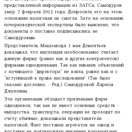
представленной информации из ЗАГСа, Самодуров
умер 7 февраля 2013 года. Допросить его на этом
основании налоговая не смогла. Зато на основании
почерковедческой экспертизы было выяснено, что
документы о поставке подписывались не
Самодуровым.
Представитель Машзавода 1 мая Дементьев
доказывал, что инспекция необоснованно считает
данную фирму (равно как и других контрагентов)
фирмами-однодневками. Так как никаких объяснений
с почившего “директора” не взяла, равно как и с
“вступившей в права наследования” (Так было
сказано дословно. - Ред.) Самодуровой Ларисы
Джуновны.
Эта организация обладает признаками фирм-
однодневок, так как не имеет основных средств -
имущества, транспорта, операции не проходят по
счету обычные, доказывали представители
налоговой. Факт поставки агрегатов на завод и
доставки не подтвержден никакими документами.