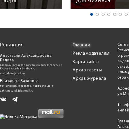
нтября
для бизнеса
Редакция
Сетев
Главная
Регис
Рекламодателям
Анастасия Александровна
о рег
Белова
выдан
Карта сайта
главный редактор газеты «Бизнес Новости» в
связи
Кирове и сайта bnkirov.ru
Архив газеты
комму
a.a.belova@mail.ru
огран
Архив журнала
Елизавета Захарова
технический редактор, корреспондент
Адрес
zakharova.eli.job@mail.ru
ул.Мо
Теле
e-mai
Главн
Алекс