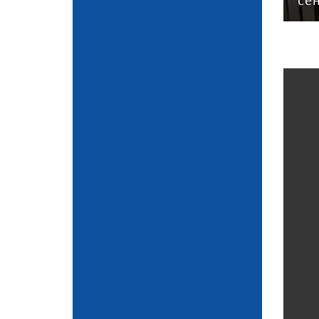
эксперт
се