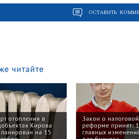
ОСТАВИТЬ КОММ
же читайте
арт отопления в
Закон о налогово
цобъектах Кирова
реформе принят: 
планирован на 15
главных изменени