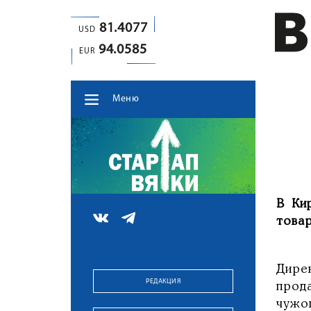
81.4077
USD
94.0585
EUR
Меню
В Ки
товар
Дире
РЕДАКЦИЯ
прод
чужог