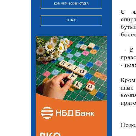
КОММЕРЧЕСКИЙ ОТДЕЛ
С я
спир
О НАС
буты
боле
- В 
прав
- поя
Кром
иные
комп
приго
Поде