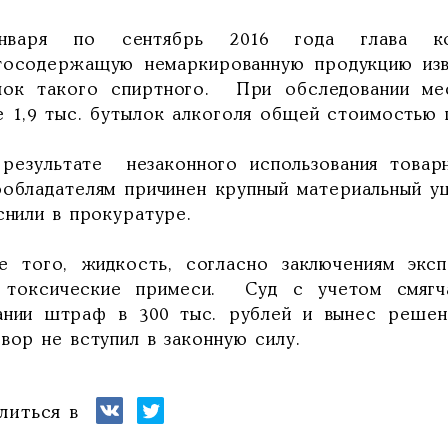
нваря по сентябрь 2016 года глава ко
тосодержащую немаркированную продукцию изв
лок такого спиртного. При обследовании ме
е 1,9 тыс. бутылок алкоголя общей стоимостью п
результате незаконного использования товарн
ообладателям причинен крупный материальный у
снили в прокуратуре.
е того, жидкость, согласно заключениям экс
 токсические примеси. Суд с учетом смягча
ании штраф в 300 тыс. рублей и вынес реше
вор не вступил в законную силу.
литься в