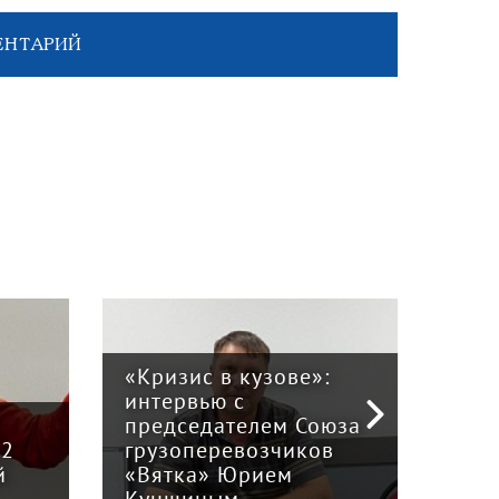
ЕНТАРИЙ
«Кризис в кузове»:
интервью с
Пра
й
председателем Союза
отв
12
грузоперевозчиков
экс
й
«Вятка» Юрием
рег