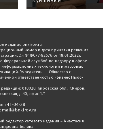
Куншиным
авт
ое издание bnkirov.ru
трационный номер и дата принятия решения
истрации: Эл № ФС77-82576 от 18.01.2022г.
о Федеральной службой по надзору в сфере
, информационных технологий и массовых
никаций. Учредитель — Общество с
иченной ответственностью «Бизнес Ньюс»
 редакции: 610020, Кировская обл., г.Киров,
сковская, д.40, офис 1/1
41-04-28
фон:
mail@bnkirov.ru
l:
ый редактор сетевого издания – Анастасия
андровна Белова