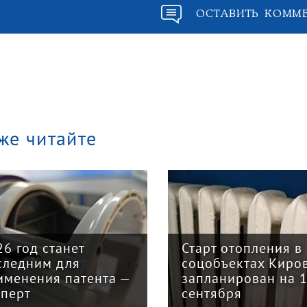
ОСТАВИТЬ КОММ
же читайте
26 год станет
Старт отопления в
следним для
соцобъектах Киро
именения патента —
запланирован на 
сперт
сентября