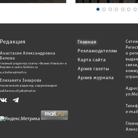
Редакция
Сетев
Главная
Регис
Рекламодателям
Анастасия Александровна
о рег
Белова
выдан
Карта сайта
главный редактор газеты «Бизнес Новости» в
связи
Кирове и сайта bnkirov.ru
Архив газеты
комму
a.a.belova@mail.ru
огран
Архив журнала
Елизавета Захарова
технический редактор, корреспондент
Адрес
zakharova.eli.job@mail.ru
ул.Мо
Теле
e-mai
Главн
Алекс