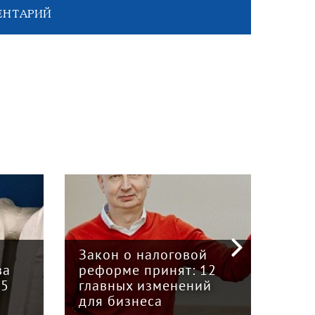
ЕНТАРИЙ
«Кр
инт
Закон о налоговой
пре
ва
реформе принят: 12
гру
15
главных изменений
«Вя
для бизнеса
Кун