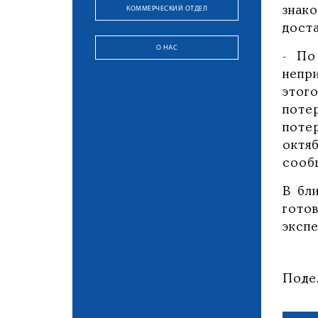
КОММЕРЧЕСКИЙ ОТДЕЛ
знак
доста
О НАС
- По
непр
этог
поте
поте
октя
сооб
В бл
гото
экспе
Поде