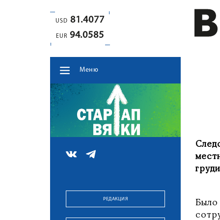
81.4077
USD
94.0585
EUR
Меню
След
мест
груд
РЕДАКЦИЯ
Было
сотр