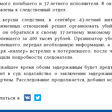
омого погибшего и 37-летнего исполнителя. 8 о
влены в следственный отдел.
 версии следствия, в сентябре 43-летний жи
иязненных отношений решил организовать убий
о он обратился к своему 37-летнему знакомом
рпевшего за 400 тысяч рублей. Организатор уб
рпевшего, передал необходимую информацию, а 
бря «киллер» встрелил в потерпевшего, после 
щили подробности следователи.
ижайшее время обоим задержанным будет предъ
вит в суд ходатайство о заключении задержан
ртизы. Расследование продолжается, добавил ис
литься в