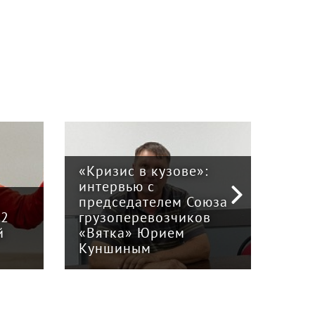
«Кризис в кузове»:
интервью с
Пра
й
председателем Союза
отв
12
грузоперевозчиков
экс
й
«Вятка» Юрием
рег
Куншиным
авт