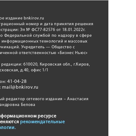
ое издание bnkirov.ru
трационный номер и дата принятия решения
истрации: Эл № ФС77-82576 от 18.01.2022г.
о Федеральной службой по надзору в сфере
, информационных технологий и массовых
никаций. Учредитель — Общество с
иченной ответственностью «Бизнес Ньюс»
 редакции: 610020, Кировская обл., г.Киров,
сковская, д.40, офис 1/1
41-04-28
фон:
mail@bnkirov.ru
l:
ый редактор сетевого издания – Анастасия
андровна Белова
нформационном ресурсе
еняются
рекомендательные
ологии.