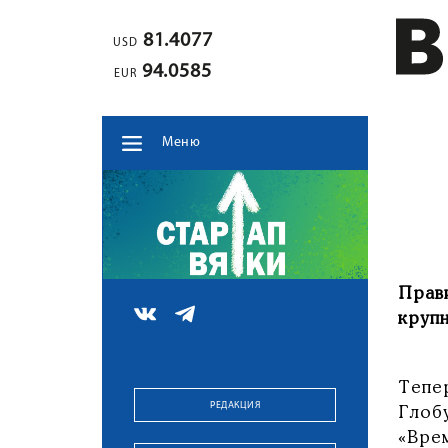
81.4077
USD
94.0585
EUR
Меню
Прав
круп
Тепе
РЕДАКЦИЯ
Глоб
«Вре