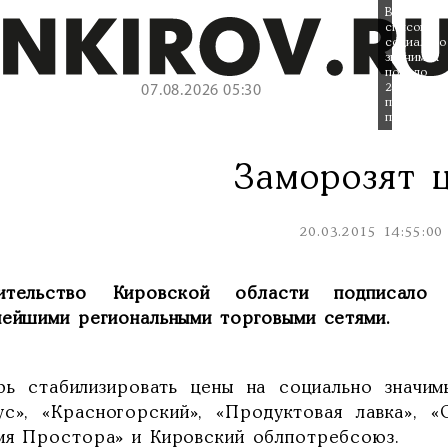
В
список
социально
значимых
попало
20
07.08.2026 05:30
продуктов
питания.
Заморозят 
20.03.2015 14:55:00
ительство Кировской области подписало
нейшими региональными торговыми сетями.
рь стабилизировать цены на социально значим
ус», «Красногорский», «Продуктовая лавка», 
мя Простора» и Кировский облпотребсоюз.