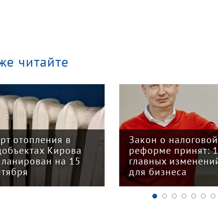
же читайте
арт отопления в
Закон о налогово
цобъектах Кирова
реформе принят: 
планирован на 15
главных изменени
нтября
для бизнеса