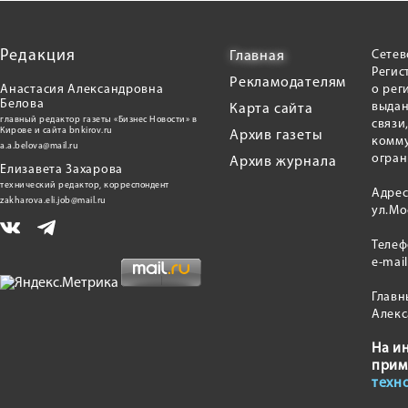
Редакция
Сетев
Главная
Регис
Рекламодателям
Анастасия Александровна
о рег
Белова
выдан
Карта сайта
главный редактор газеты «Бизнес Новости» в
связи
Кирове и сайта bnkirov.ru
Архив газеты
комму
a.a.belova@mail.ru
огран
Архив журнала
Елизавета Захарова
технический редактор, корреспондент
Адрес
zakharova.eli.job@mail.ru
ул.Мо
Теле
e-mai
Главн
Алекс
На и
прим
техн