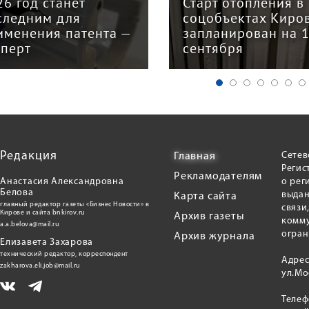
26 год станет
Старт отопления в
следним для
соцобъектах Киро
именения патента —
запланирован на 
сперт
сентября
Редакция
Сетев
Главная
Регис
Рекламодателям
Анастасия Александровна
о рег
Белова
выдан
Карта сайта
главный редактор газеты «Бизнес Новости» в
связи
Кирове и сайта bnkirov.ru
Архив газеты
комму
a.a.belova@mail.ru
огран
Архив журнала
Елизавета Захарова
технический редактор, корреспондент
Адрес
zakharova.eli.job@mail.ru
ул.Мо
Теле