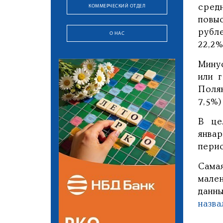
КОММЕРЧЕСКИЙ ОТДЕЛ
сред
повы
рубле
О НАС
22,2%
Мину
или 
Поля
7,5%)
В це
янва
пери
Сама
мале
данн
назва