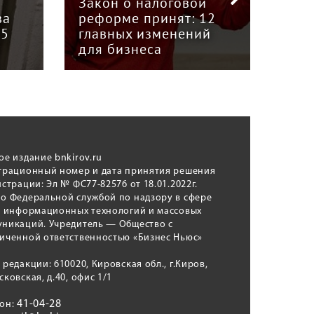
Закон о налоговой
пре
ва
реформе принят: 12
гру
15
главных изменений
«Вя
для бизнеса
Кун
ое издание bnkirov.ru
трационный номер и дата принятия решения
истрации: Эл № ФС77-82576 от 18.01.2022г.
о Федеральной службой по надзору в сфере
, информационных технологий и массовых
никаций. Учредитель — Общество с
иченной ответственностью «Бизнес Ньюс»
 редакции: 610020, Кировская обл., г.Киров,
сковская, д.40, офис 1/1
41-04-28
фон: