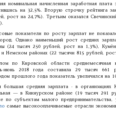
няя номинальная начисленная заработная плата 
сившись на 32,5%. Вторую строчку рейтинга за
й, рост на 24,7%). Третьим оказался Свечински
).
совые показатели по росту зарплат не показал
город. Однако наименьший рост средних зарпл
ны (24 тысяч 250 рублей, рост на 1,3%), Кумё
 и Немском районах (22 тысячи 815 рублей, рост
лом по Кировской области среднемесячная н
рь-июнь 2018 года составила 29 тысяч 661 
одом прошлого года показатель увеличился на 1
я большая средняя зарплата - в организациях 
нькая — в Кикнурском районе (19 тысяч 291 ру
ые по субъектам малого предпринимательства, 
ло
самые высокооплачиваемые отрасли экономик