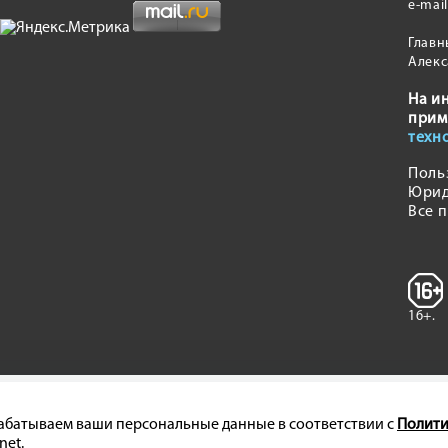
e-mai
Главн
Алекс
На и
прим
техн
Поль
Юрид
Все 
16+.
брабатываем ваши персональные данные в соответствии с
Полити
net.