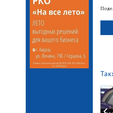
Поде
Так
АЗС Кирова