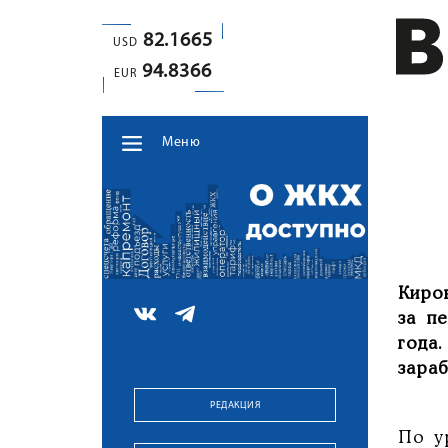
82.1665
USD
94.8366
EUR
Меню
Киро
за п
года
зараб
РЕДАКЦИЯ
По у