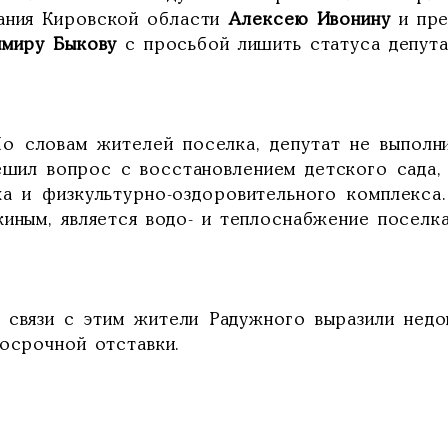
ания Кировской области
Алексею Ивонину
и пре
имиру Быкову
с просьбой лишить статуса депут
ловам жителей поселка, депутат не выполни
ешил вопрос с восстановлением детского сада,
ха и физкультурно-оздоровительного комплекса
иным, является водо- и теплоснабжение поселка
язи с этим жители Радужного выразили недов
досрочной отставки.