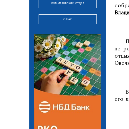
КОММЕРЧЕСКИЙ ОТДЕЛ
собр
Влад
О НАС
По с
не р
отды
Овечк
В св
его 