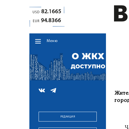
82.1665
USD
94.8366
EUR
Меню
Жите
горо
РЕДАКЦИЯ
Част