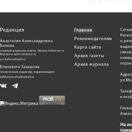
Редакция
Сетев
Главная
Регис
Рекламодателям
Анастасия Александровна
о рег
Белова
выдан
Карта сайта
главный редактор газеты «Бизнес Новости» в
связи
Кирове и сайта bnkirov.ru
Архив газеты
комму
a.a.belova@mail.ru
огран
Архив журнала
Елизавета Захарова
технический редактор, корреспондент
Адрес
zakharova.eli.job@mail.ru
ул.Мо
Теле
e-mai
Главн
Алекс
На и
прим