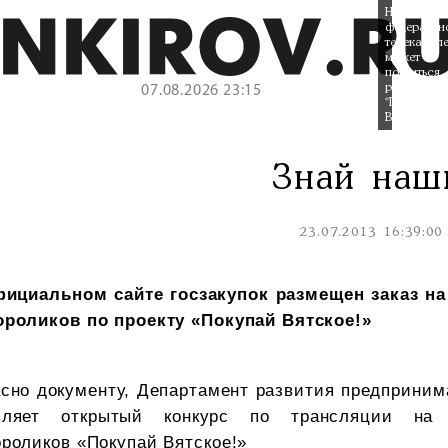
На
федеральн
телеканал
может
появиться
реклама
07.08.2026 23:15
"Покупай
Вятское"
Знай наш
23.07.2013 16:39:00
фициальном сайте госзакупок размещен заказ на
ороликов по проекту «Покупай Вятское!»
сно документу, Департамент развития предприним
вляет открытый конкурс по трансляции на 
роликов «Покупай Вятское!»