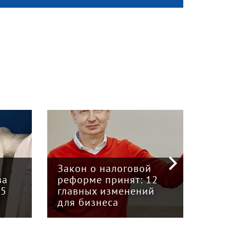
«Кр
инт
Закон о налоговой
пре
ва
реформе принят: 12
гру
15
главных изменений
«Вя
для бизнеса
Кун