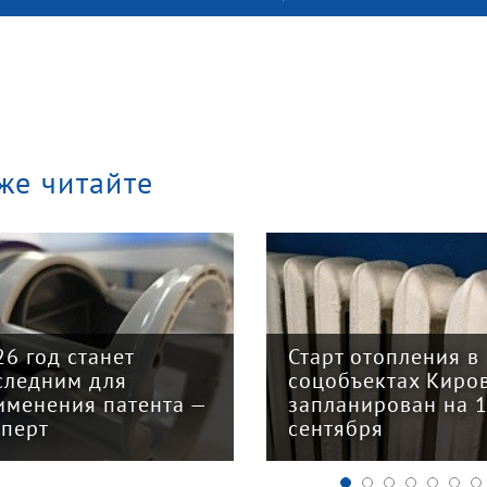
же читайте
26 год станет
Старт отопления в
следним для
соцобъектах Киро
именения патента —
запланирован на 
сперт
сентября