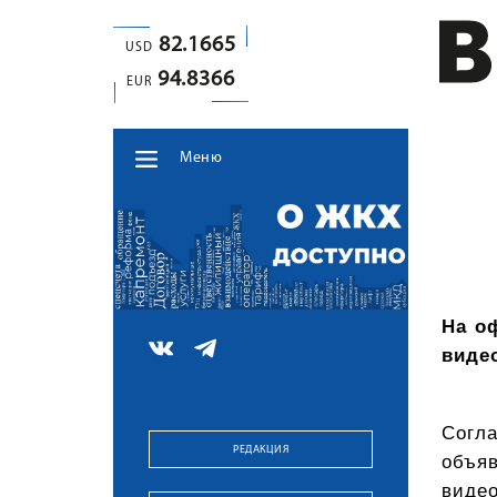
82.1665
USD
94.8366
EUR
Меню
На о
виде
Согла
РЕДАКЦИЯ
объя
видео