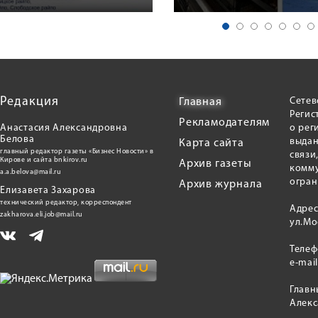
Редакция
Сетев
Главная
Регис
Рекламодателям
Анастасия Александровна
о рег
Белова
выдан
Карта сайта
главный редактор газеты «Бизнес Новости» в
связи
Кирове и сайта bnkirov.ru
Архив газеты
комму
a.a.belova@mail.ru
огран
Архив журнала
Елизавета Захарова
технический редактор, корреспондент
Адрес
zakharova.eli.job@mail.ru
ул.Мо
Теле
e-mai
Главн
Алекс