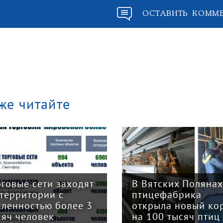
ОСТАВИТЬ КОММ
же читайте
рговые сети заходят
В Вятских Полянах
 территории с
птицефабрика
сленностью более 3
открыла новый ко
сяч человек
на 100 тысяч птиц