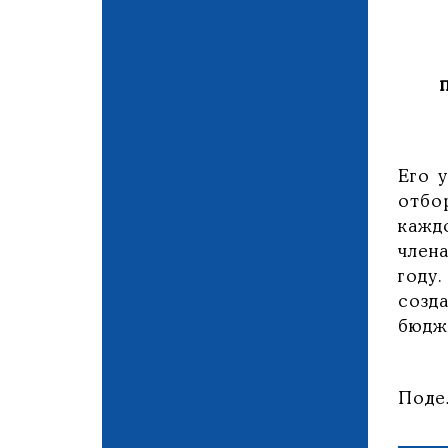
Его 
отбо
кажд
член
году
созд
бюдж
Поде