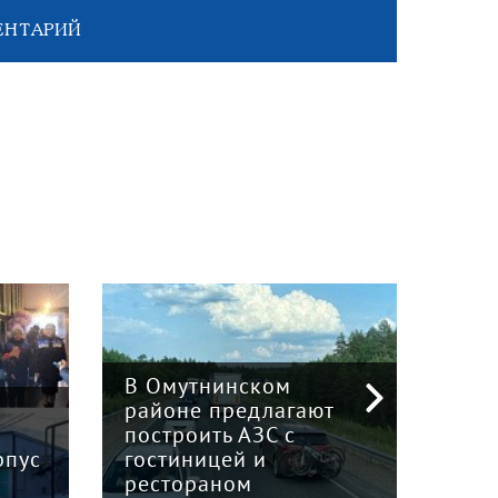
ЕНТАРИЙ
В Омутнинском
районе предлагают
Биз
построить АЗС с
обз
рпус
гостиницей и
рай
рестораном
обл