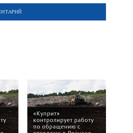
ЕНТАРИЙ
«Куприт»
«Ку
ту
контролирует работу
кон
по обращению с
по 
ке
отходами в Яранске
отх