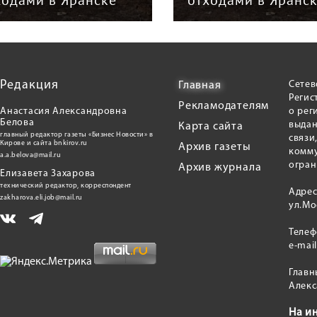
Редакция
Сетев
Главная
Регис
Рекламодателям
Анастасия Александровна
о рег
Белова
выдан
Карта сайта
главный редактор газеты «Бизнес Новости» в
связи
Кирове и сайта bnkirov.ru
Архив газеты
комму
a.a.belova@mail.ru
огран
Архив журнала
Елизавета Захарова
технический редактор, корреспондент
Адрес
zakharova.eli.job@mail.ru
ул.Мо
Теле
e-mai
Главн
Алекс
На и