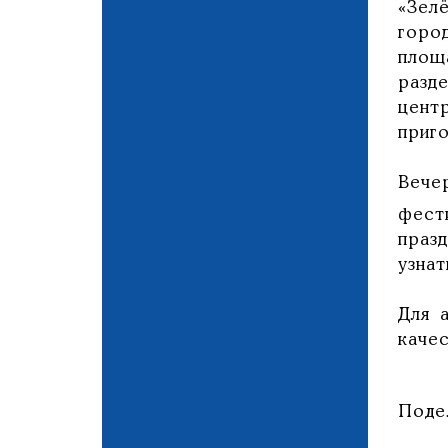
«Зел
горо
площ
разд
цент
приг
Вече
фест
праз
узна
Для 
каче
Поде