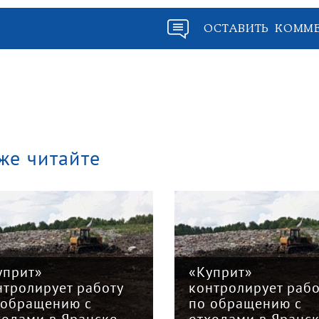
ОСТАВИТЬ КОММ
же читайте
уприт»
«Куприт»
нтролирует работу
контролирует рабо
 обращению с
по обращению с
ходами в Яранске
отходами в Яранс