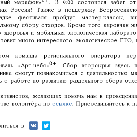
0+
ёный марафон»
. В 9:00 состоится забег о
дах России! Также в поддержку Всероссийск
адке фестиваля пройдут мастер-классы, 
ельному сбору отходов. Кроме того кировчан ж
р здоровья и мобильная экологическая лаборато
отовил много интересного: экологическое ГТО, 
ром команда регионального оператора пер
0+
иваль «Арт-небо»
. Сбор вторсырья здесь п
дника смогут познакомиться с деятельностью м
ть о работе по развитию раздельного сбора отх
активистов, желающих помочь нам в проведении
стве волонтёра по
ссылке
. Присоединяйтесь к н
литься в