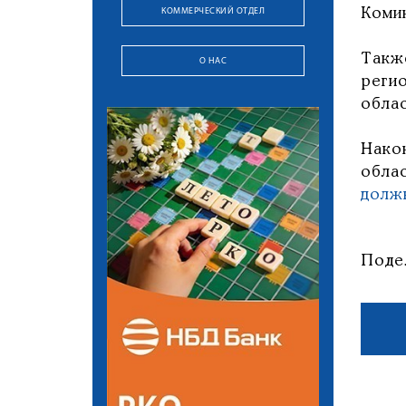
КОММЕРЧЕСКИЙ ОТДЕЛ
Коми
Такж
О НАС
реги
облас
Нако
обла
долж
Поде