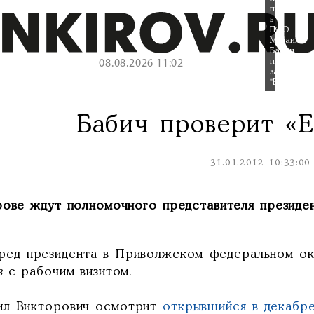
президента
в
ПФО
Михаил
Бабич
посетит
08.08.2026 11:02
завод
"Европанел
Бабич проверит «Е
31.01.2012 10:33:00
рове ждут полномочного представителя президен
ред президента в Приволжском федеральном ок
в
с рабочим визитом.
ил Викторович осмотрит
открывшийся в декабр