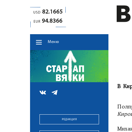
82.1665
USD
94.8366
EUR
Меню
В Ки
Полп
Киро
РЕДАКЦИЯ
Миха