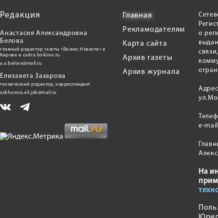
Редакция
Сетев
Главная
Регис
Рекламодателям
Анастасия Александровна
о рег
Белова
выдан
Карта сайта
главный редактор газеты «Бизнес Новости» в
связи
Кирове и сайта bnkirov.ru
Архив газеты
комму
a.a.belova@mail.ru
огран
Архив журнала
Елизавета Захарова
технический редактор, корреспондент
Адрес
zakharova.eli.job@mail.ru
ул.Мо
Теле
e-mai
Главн
Алекс
На и
прим
техн
Поль
Юрид