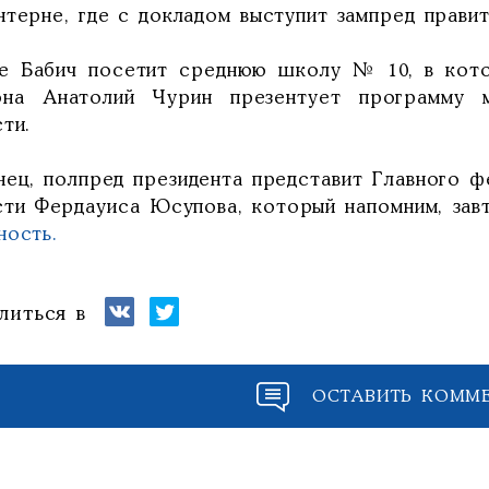
нтерне, где с докладом выступит зампред правит
е Бабич посетит среднюю школу № 10, в кото
она Анатолий Чурин презентует программу 
ти.
нец, полпред президента представит Главного 
сти Фердауиса Юсупова, который напомним, зав
ность.
литься в
ОСТАВИТЬ КОММ