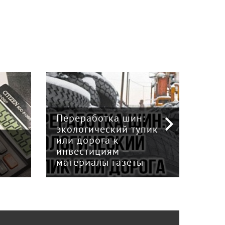
Переработка шин:
экологический тупик
Сок
или дорога к
про
инвестициям —
сит
материалы газеты
Кир