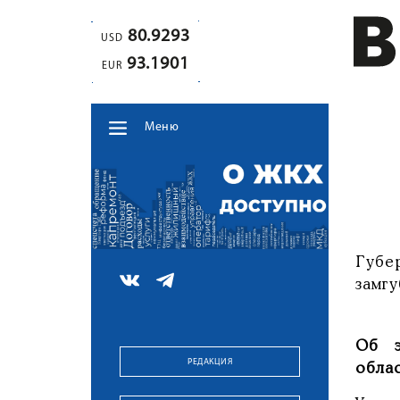
80.9293
USD
93.1901
EUR
Меню
Губе
замг
Об э
РЕДАКЦИЯ
облас