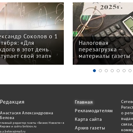
ександр Соколов о 1
нтября: «Для
Налоговая
ждого в этот день
перезагрузка —
ступает свой этап»
материалы газеты
Редакция
Сетев
Главная
Регис
Рекламодателям
Анастасия Александровна
о рег
Белова
выдан
Карта сайта
главный редактор газеты «Бизнес Новости» в
связи
Кирове и сайта bnkirov.ru
Архив газеты
комму
a.a.belova@mail.ru