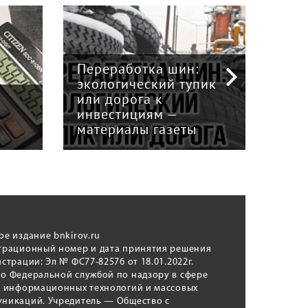
Переработка шин:
экологический тупик
Сок
или дорога к
про
инвестициям —
сит
материалы газеты
Кир
ое издание bnkirov.ru
трационный номер и дата принятия решения
истрации: Эл № ФС77-82576 от 18.01.2022г.
о Федеральной службой по надзору в сфере
, информационных технологий и массовых
никаций. Учредитель — Общество с