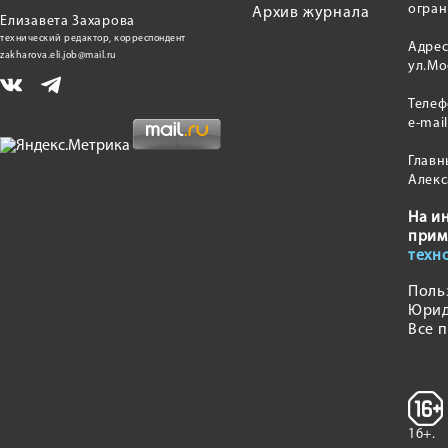
огран
Архив журнала
Елизавета Захарова
технический редактор, корреспондент
Адрес
zakharova.eli.job@mail.ru
ул.Мо
Теле
e-mai
Главн
Алекс
На и
прим
техн
Поль
Юрид
Все 
16+.