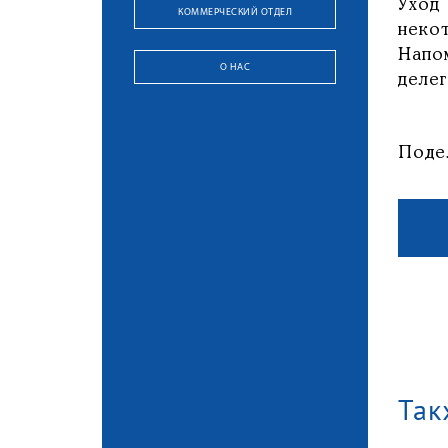
Уход
КОММЕРЧЕСКИЙ ОТДЕЛ
неко
Напо
О НАС
делег
Поде
Так