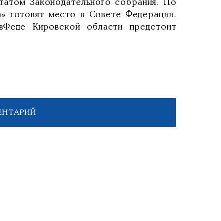
утатом Законодательного собрания. По
а» готовят место в Совете Федерации.
овФеде Кировской области предстоит
ЕНТАРИЙ