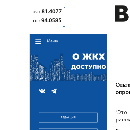
81.4077
USD
94.0585
EUR
Меню
Ольг
опро
"Это
РЕДАКЦИЯ
рассм