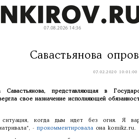
07.08.2026 14:36
Савастьянова опров
07.02.2020 10:01:00
а Савастьянова, представляющая в Государ
вергла свое назначение исполняющей обязанност
 ситуация, когда дым идет без огня. Я ва
атривала", -
прокомментировала
она komikz.ru.