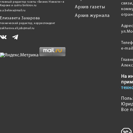
главный редактор газеты «Бизнес Новости» в
связи
Кирове и сайта bnkirov.ru
Архив газеты
комму
a.a.belova@mail.ru
огран
Архив журнала
Елизавета Захарова
технический редактор, корреспондент
Адрес
zakharova.eli.job@mail.ru
ул.Мо
Теле
e-mai
Главн
Алекс
На и
прим
техн
Поль
Юрид
Все 