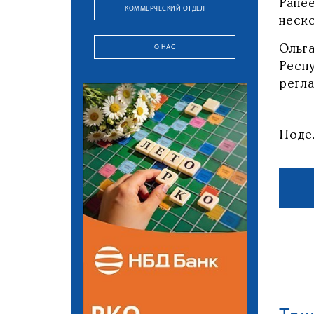
Ране
КОММЕРЧЕСКИЙ ОТДЕЛ
неско
О НАС
Ольг
Респ
регла
Поде