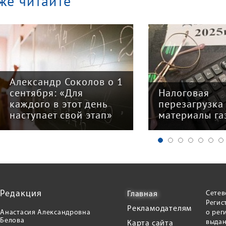
же читайте
ександр Соколов о 1
нтября: «Для
Налоговая
ждого в этот день
перезагрузка —
ступает свой этап»
материалы газеты
Редакция
Сетев
Главная
Регис
Рекламодателям
Анастасия Александровна
о рег
Белова
выдан
Карта сайта