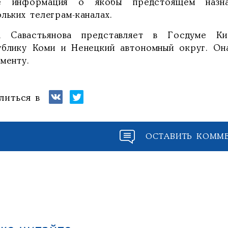
е информация о якобы предстоящем назнач
льких телеграм-каналах.
а Савастьянова представляет в Госдуме Ки
ублику Коми и Ненецкий автономный округ. Он
менту.
литься в
ОСТАВИТЬ КОММ