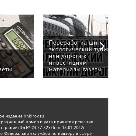
Переработка шин:
экологический тупик
Сок
или дорога к
про
инвестициям —
сит
материалы газеты
Кир
ое издание bnkirov.ru
трационный номер и дата принятия решения
истрации: Эл № ФС77-82576 от 18.01.2022г.
о Федеральной службой по надзору в сфере