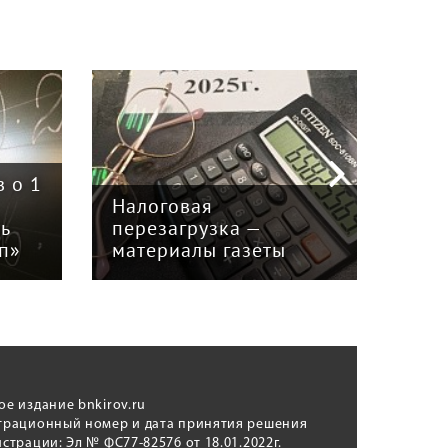
Пер
 о 1
эко
Налоговая
или
нь
перезагрузка —
инв
ап»
материалы газеты
мат
ое издание bnkirov.ru
трационный номер и дата принятия решения
истрации: Эл № ФС77-82576 от 18.01.2022г.