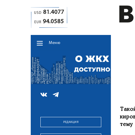
81.4077
USD
94.0585
EUR
Меню
Тако
киро
РЕДАКЦИЯ
тему