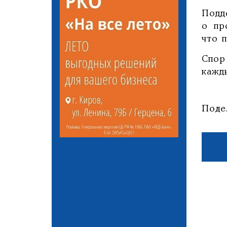
Подд
о пр
что 
Спор
кажд
Поде