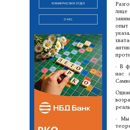
КОММЕРЧЕСКИЙ ОТДЕЛ
Разг
лице
зани
О НАС
опыт
указ
хват
анти
прот
- В 
нас 
Самв
Одна
возр
реал
- Мы
теор