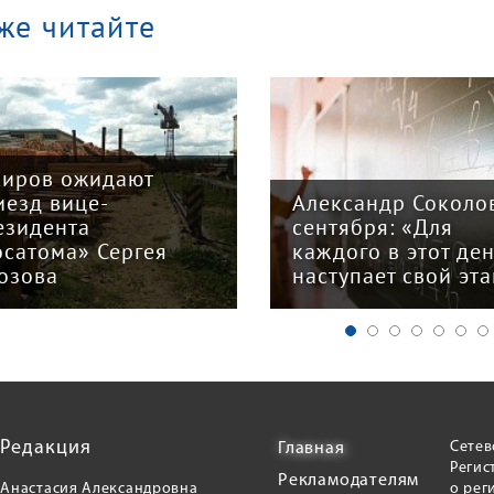
же читайте
Киров ожидают
иезд вице-
Александр Соколов
езидента
сентября: «Для
осатома» Сергея
каждого в этот де
озова
наступает свой эт
Редакция
Сетев
Главная
Регис
Рекламодателям
Анастасия Александровна
о рег