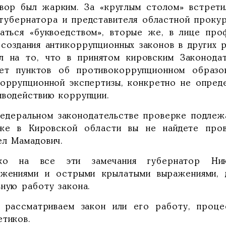
овор был жарким. За «круглым столом» встрети
 губернатора и представителя областной прокур
маться «буквоедством», вторые же, в лице п
 создания антикоррупционных законов в других р
ал на то, что в принятом кировским Законода
ает пунктов об противокоррупционном образов
коррупционной экспертизы, конкретно не опред
иводействию коррупции.
федеральном законодательстве проверке подлеж
же в Кировской области вы не найдете пров
ел Мамадович.
ко на все эти замечания губернатор Ник
ажениями и острыми крылатыми выражениями, д
ьную работу закона.
 рассматриваем закон или его работу, проце
етиков.