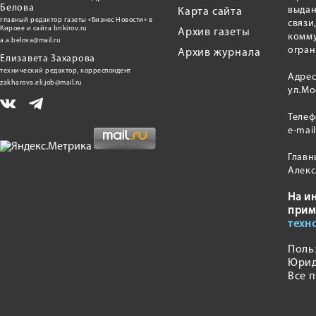
Белова
выдан
Карта сайта
главный редактор газеты «Бизнес Новости» в
связи
Кирове и сайта bnkirov.ru
Архив газеты
комму
a.a.belova@mail.ru
огран
Архив журнала
Елизавета Захарова
технический редактор, корреспондент
Адрес
zakharova.eli.job@mail.ru
ул.Мо
Теле
e-mai
Главн
Алекс
На и
прим
техн
Поль
Юрид
Все 