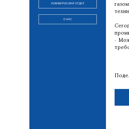
КОММЕРЧЕСКИЙ ОТДЕЛ
газо
техни
О НАС
Сего
пром
- Мо
треб
Поде