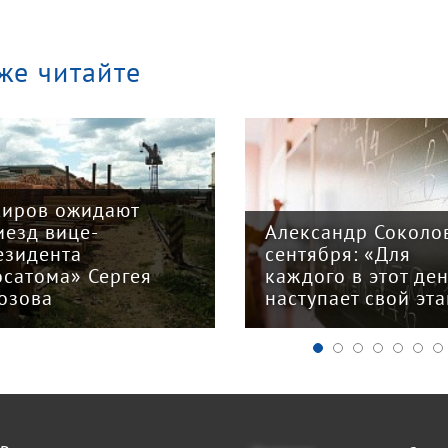
же читайте
Киров ожидают
иезд вице-
Александр Соколов
езидента
сентября: «Для
осатома» Сергея
каждого в этот де
озова
наступает свой эт