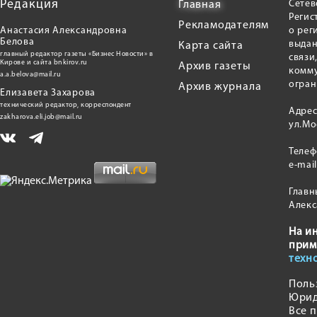
Редакция
Сетев
Главная
Регис
Рекламодателям
Анастасия Александровна
о рег
Белова
выдан
Карта сайта
главный редактор газеты «Бизнес Новости» в
связи
Кирове и сайта bnkirov.ru
Архив газеты
комму
a.a.belova@mail.ru
огран
Архив журнала
Елизавета Захарова
технический редактор, корреспондент
Адрес
zakharova.eli.job@mail.ru
ул.Мо
Теле
e-mai
Главн
Алекс
На и
прим
техн
Поль
Юрид
Все 