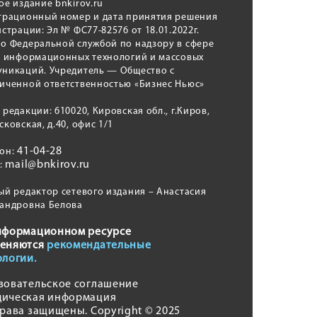
ое издание bnkirov.ru
трационный номер и дата принятия решения
истрации: Эл № ФС77-82576 от 18.01.2022г.
о Федеральной службой по надзору в сфере
, информационных технологий и массовых
никаций. Учредитель — Общество с
иченной ответственностью «Бизнес Ньюс»
 редакции: 610020, Кировская обл., г.Киров,
сковская, д.40, офис 1/1
41-04-28
фон:
mail@bnkirov.ru
l:
ый редактор сетевого издания – Анастасия
андровна Белова
нформационном ресурсе
еняются
рекомендательные
ологии.
зовательское соглашение
ическая информация
права защищены. Copyright © 2025