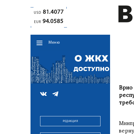
81.4077
USD
94.0585
EUR
Меню
Врио
респ
треб
РЕДАКЦИЯ
Минп
верн