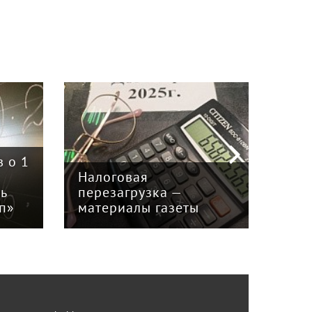
Пер
 о 1
эко
Налоговая
или
нь
перезагрузка —
инв
ап»
материалы газеты
мат