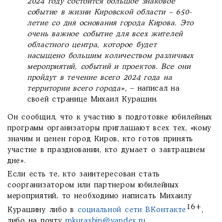
2024 году состоится большое знаковое
событие в жизни Кировской области – 650-
летие со дня основания города Кирова. Это
очень важное событие для всех жителей
областного центра, которое будет
насыщено большим количеством различных
мероприятий, событий и проектов. Все они
пройдут в течение всего 2024 года на
территории всего города»,
– написал на
своей странице Михаил Курашин.
Он сообщил, что к участию в подготовке юбилейных
программ организаторы приглашают всех тех, «кому
значим и ценен город Киров, кто готов принять
участие в праздновании, кто думает о завтрашнем
дне».
Если есть те, кто заинтересован стать
соорганизатором или партнером юбилейных
мероприятий, то необходимо написать Михаилу
16+
Курашину либо в
социальной сети ВКонтакте
,
либо на почту
mkurashin@yandex.ru
.