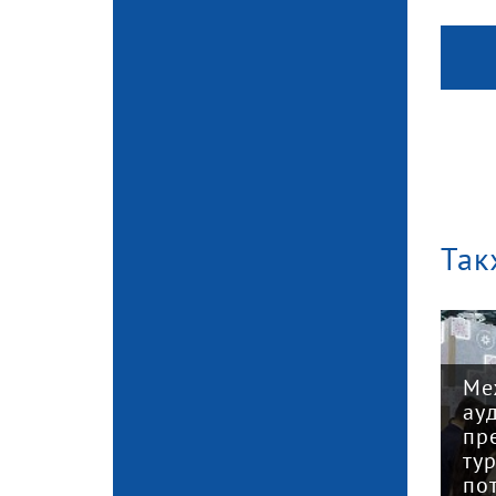
Так
Ме
Два кировчанина
ау
победили в первом
пр
туре всероссийского
ту
ской
конкурса «Инженер
по