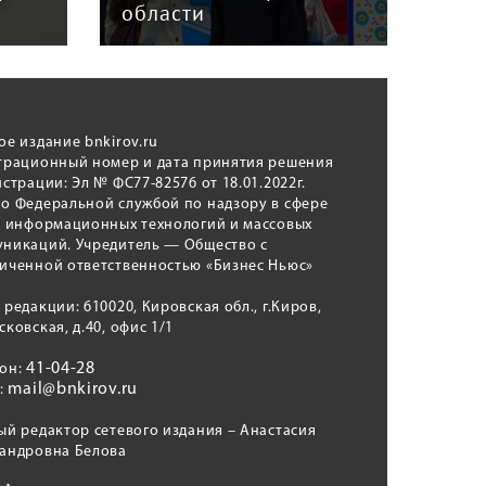
области
год
ое издание bnkirov.ru
трационный номер и дата принятия решения
истрации: Эл № ФС77-82576 от 18.01.2022г.
о Федеральной службой по надзору в сфере
, информационных технологий и массовых
никаций. Учредитель — Общество с
иченной ответственностью «Бизнес Ньюс»
 редакции: 610020, Кировская обл., г.Киров,
сковская, д.40, офис 1/1
41-04-28
фон:
mail@bnkirov.ru
l:
ый редактор сетевого издания – Анастасия
андровна Белова