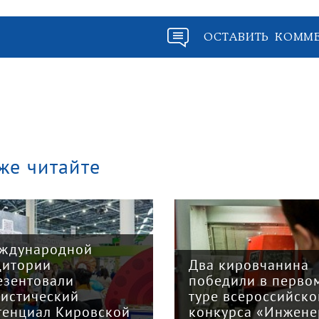
ОСТАВИТЬ КОММ
же читайте
ждународной
дитории
Два кировчанина
езентовали
победили в перво
ристический
туре всероссийско
тенциал Кировской
конкурса «Инжене