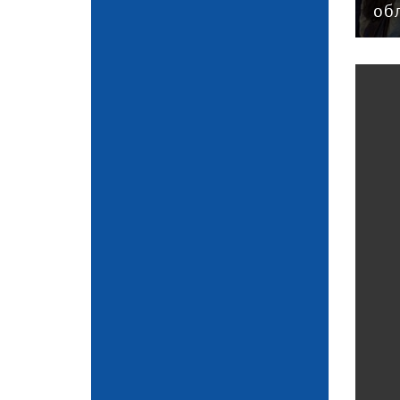
года-2025»
об