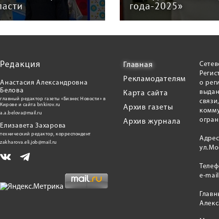
ласти
года-2025»
Редакция
Сетев
Главная
Регис
Рекламодателям
Анастасия Александровна
о рег
Белова
выдан
Карта сайта
главный редактор газеты «Бизнес Новости» в
связи
Кирове и сайта bnkirov.ru
Архив газеты
комму
a.a.belova@mail.ru
огран
Архив журнала
Елизавета Захарова
технический редактор, корреспондент
Адрес
zakharova.eli.job@mail.ru
ул.Мо
Теле
e-mai
Главн
Алекс