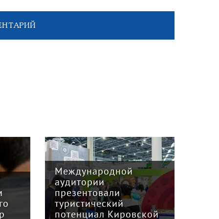
ЕНТАРИЙ
Международной
аудитории
Два
м
презентовали
поб
го
туристический
тур
р
потенциал Кировской
кон