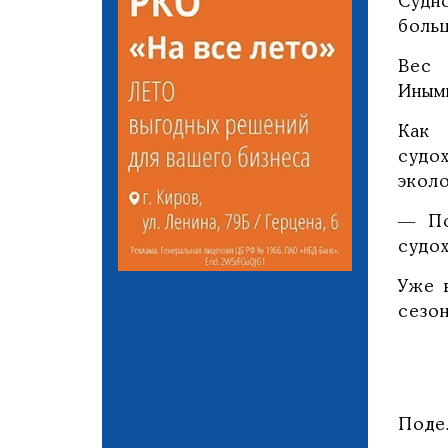
Судн
боль
Вес 
Иным
Как 
судо
эколо
— По
судох
Уже 
сезон
Поде