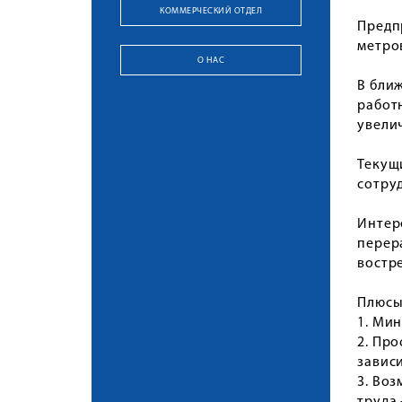
КОММЕРЧЕСКИЙ ОТДЕЛ
Предп
метро
О НАС
В бли
работн
увели
Текущ
сотруд
Интер
перер
востр
Плюсы
1. Ми
2. Пр
завис
3. Во