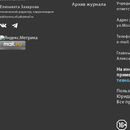
Учред
Архив журнала
Елизавета Захарова
ответс
технический редактор, корреспондент
zakharova.eli.job@mail.ru
Адрес 
ул.Мос
Телеф
e-mail
Главны
Алекс
На ин
прим
техно
Польз
Юрид
Все п