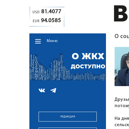
81.4077
USD
94.0585
EUR
О со
Меню
Друзья
потом
РЕДАКЦИЯ
На дн
сельс