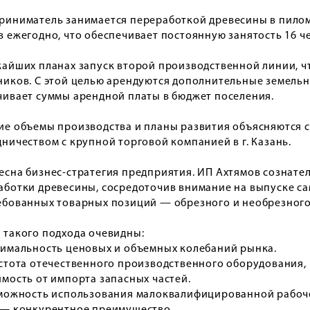
риниматель занимается переработкой древесины в пилом
в ежегодно, что обеспечивает постоянную занятость 16 ч
жайших планах запуск второй производственной линии, ч
иков. С этой целью арендуются дополнительные земельные
чивает суммы арендной платы в бюджет поселения.
ие объемы производства и планы развития объясняются 
ничеством с крупной торговой компанией в г. Казань.
есна бизнес-стратегия предприятия. ИП Ахтямов сознате
аботки древесины, сосредоточив внимание на выпуске сам
ебованных товарных позиций — обрезного и необрезного
 такого подхода очевидны:
нимальность ценовых и объемных колебаний рынка.
остота отечественного производственного оборудования,
имость от импорта запасных частей.
зможность использования малоквалифицированной рабочей