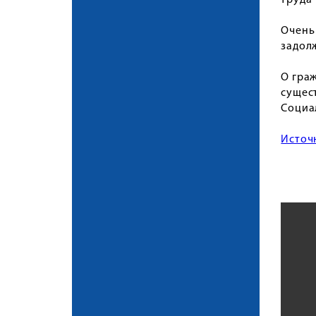
труда
Очень
задол
О гра
сущес
Социа
Источ