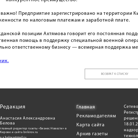
 — конкурентное преимущество.
 важно! Предприятие зарегистрировано на территории Ки
женности по налоговым платежам и заработной плате.
жданской позиции Ахтямова говорит его постоянная под
твенная помощь в поддержку специальной военной опер
льно ответственному бизнесу — всемерная поддержка ме
ник.
ВОЗВРАТ К СПИСКУ
Редакция
Сетево
Главная
Регис
Рекламодателям
Анастасия Александровна
решени
Белова
18.01.
Карта сайта
главный редактор газеты «Бизнес Новости» в
надзор
Кирове и сайта bnkirov.ru
Архив газеты
техно
a.a.belova@mail.ru