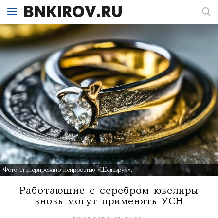
Фото сгенерировано нейросетью «Шедеврум».
Работающие с серебром ювелиры
вновь могут применять УСН