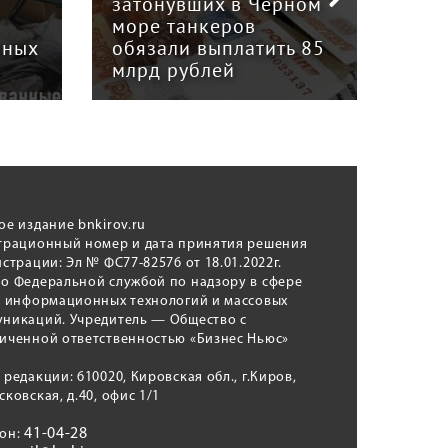
затонувших в Черном
В К
море танкеров
ста
нных
обязали выплатить 85
мес
млрд рублей
и г
ое издание bnkirov.ru
трационный номер и дата принятия решения
истрации: Эл № ФС77-82576 от 18.01.2022г.
о Федеральной службой по надзору в сфере
, информационных технологий и массовых
никаций. Учредитель — Общество с
иченной ответственностью «Бизнес Ньюс»
 редакции: 610020, Кировская обл., г.Киров,
сковская, д.40, офис 1/1
41-04-28
фон: