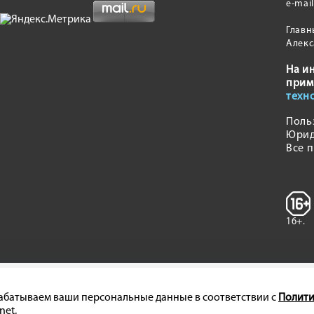
e-mai
Главн
Алекс
На и
прим
техн
Поль
Юрид
Все 
16+.
брабатываем ваши персональные данные в соответствии с
Полити
net.