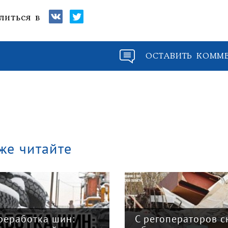
литься в
ОСТАВИТЬ КОММ
же читайте
реработка шин:
С регоператоров с