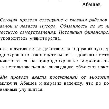
Абашев.
«Сегодня провели совещание с главами районов
свалок и навалов мусора. Обязанность по их л
местного самоуправления. Источники финансиров
руководитель министерства.
а за негативное воздействие на окружающую с
одоохранного законодательства – должны пост
пользоваться на природоохранные мероприяти
ны использоваться на ликвидацию объектов нако
«Мы провели анализ поступлений от экологиче
заключил Абашев и выразил надежду, что до ко
свалками улучшится.