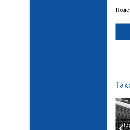
Поде
Так
асти
Пе