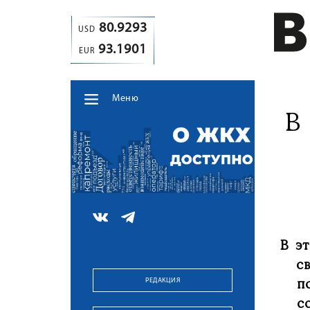
80.9293
USD
93.1901
EUR
Меню
В
В э
с
РЕДАКЦИЯ
п
с