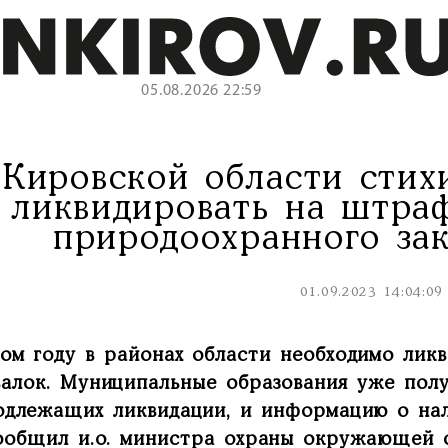
05.08.2026 22:59
 Кировской области стих
ликвидировать на штра
природоохранного зак
01.09.2023 14:04:09
том году в районах области необходимо лик
валок. Муниципальные образования уже полу
одлежащих ликвидации, и информацию о нал
ообщил и.о. министра охраны окружающей 