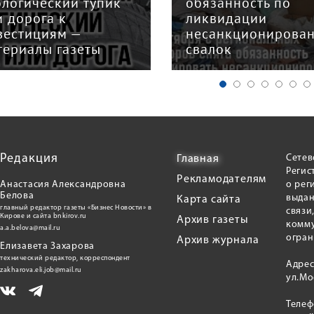
ологический тупик
обязанность по
и дорога к
ликвидации
вестициям —
несанкционирова
териалы газеты
свалок
Редакция
Сетев
Главная
Регис
Рекламодателям
Анастасия Александровна
о рег
Белова
выдан
Карта сайта
главный редактор газеты «Бизнес Новости» в
связи
Кирове и сайта bnkirov.ru
Архив газеты
комму
a.a.belova@mail.ru
огран
Архив журнала
Елизавета Захарова
технический редактор, корреспондент
Адрес
zakharova.eli.job@mail.ru
ул.Мо
Теле