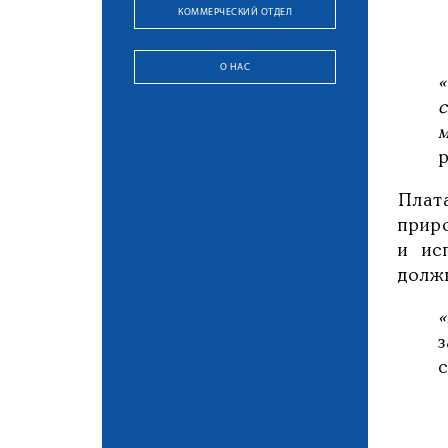
КОММЕРЧЕСКИЙ ОТДЕЛ
О НАС
Плат
прир
и ис
долж