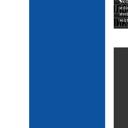
«Куприт»
эк
контролирует работу
ил
по обращению с
ин
дов
отходами в Яранске
ма