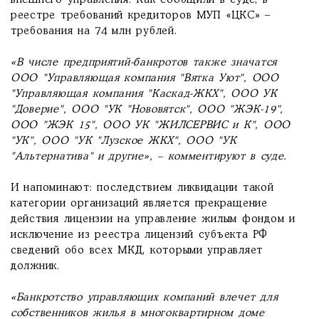
внешнего управления. Как сообщили в суде, в
реестре требований кредиторов МУП «ЦКС» –
требования на 74 млн рублей.
«В числе предприятий-банкротов также значатся
ООО "Управляющая компания "Вятка Уют", ООО
"Управляющая компания "Каскад-ЖКХ", ООО УК
"Доверие", ООО "УК "Нововятск", ООО "ЖЭК-19",
ООО "ЖЭК 15", ООО УК "ЖИЛСЕРВИС и К", ООО
"УК", ООО "УК "Лузское ЖКХ", ООО "УК
"Альтернатива" и другие», – комментируют в суде.
И напоминают: последствием ликвидации такой
категории организаций является прекращение
действия лицензии на управление жилым фондом и
исключение из реестра лицензий субъекта РФ
сведений обо всех МКД, которыми управляет
должник.
«Банкротство управляющих компаний влечет для
собственников жилья в многоквартирном доме