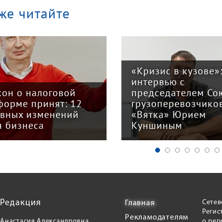
же читайте
«Кризис в кузове»
интервью с
кон о налоговой
председателем Со
форме принят: 12
грузоперевозчико
авных изменений
«Вятка» Юрием
я бизнеса
Куншиным
Редакция
Сетев
Главная
Регис
Рекламодателям
Анастасия Александровна
о рег