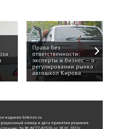
:
Права без
юза
ответственности:
Наук
в
эксперты и бизнес — о
гри
регулировании рынка
и к
автошкол Кирова
ном
ое издание bnkirov.ru
трационный номер и дата принятия решения
истрации: Эл № ФС77-82576 от 18.01.2022г.