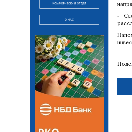
КОММЕРЧЕСКИЙ ОТДЕЛ
напра
- Сл
О НАС
рассл
Напо
инве
Поде