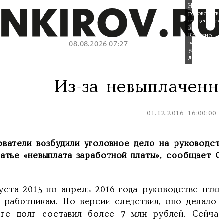
На
руководств
птицефабр
в
Костино
заведено
08.08.2026 07:27
уголовное
дело.
Из-за невыплаченн
01.12.2016 16:00:00
ователи возбудили уголовное дело на руковод
татье «невыплата заработной платы», сообщает 
густа 2015 по апрель 2016 года руководство пт
у работникам. По версии следствия, оно делало 
оге долг составил более 7 млн рублей. Сейча