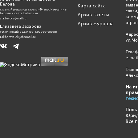
Белова
выдан
Карта сайта
главный редактор газеты «Бизнес Новости» в
связи
Кирове и сайта bnkirov.ru
Архив газеты
комму
a.a.belova@mail.ru
огран
Архив журнала
Елизавета Захарова
технический редактор, корреспондент
Адрес
zakharova.eli.job@mail.ru
ул.Мо
Теле
e-mai
Главн
Алекс
На и
прим
техн
Поль
Юрид
Все 