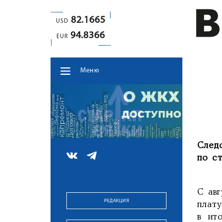
82.1665
USD
94.8366
EUR
Меню
След
по с
С ав
РЕДАКЦИЯ
плат
в ит