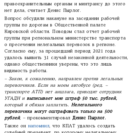
правоохранительным органам и минтрансу до этого
нет дела, считает Денис Пырлог.
Вопрос обсудили накануне на заседании рабочей
группы по дорогам в Общественной палате
Кировской области. Поводом стал отчет рабочей
группы при региональном министерстве транспорта
о пресечении нелегальных перевозок в регионе.
Согласно ему, за прошедший период 2021 года
удалось выявить 31 случай незаконной деятельности,
однако общественники уверены, что это лишь
видимость работы.
– Закон, к сожалению, направлен против легальных
перевозчиков. Если на моем автобусе (ред. –
транспорте АТП) нет аншлага, приходит сотрудник
УГАДН и
выписывает мне штраф 50 тыс. рублей,
который я обязан заплатить.
Нелегального
перевозчика могут оштрафовать только на 500
рублей
,
– прокомментировал
Денис Пырлог.
Также он
напомнил
, что КПАТ удалось создать
судебный прецедент, по которому нелегальному