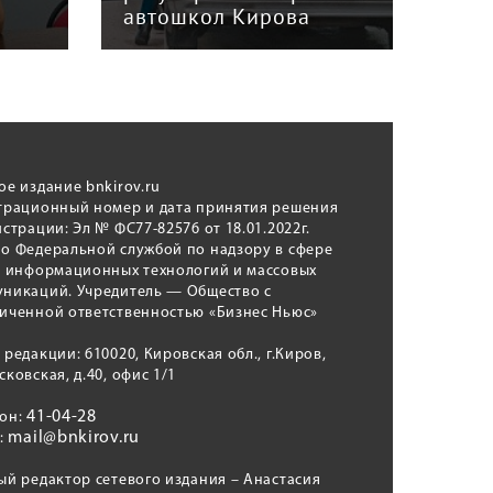
автошкол Кирова
ном
ое издание bnkirov.ru
трационный номер и дата принятия решения
истрации: Эл № ФС77-82576 от 18.01.2022г.
о Федеральной службой по надзору в сфере
, информационных технологий и массовых
никаций. Учредитель — Общество с
иченной ответственностью «Бизнес Ньюс»
 редакции: 610020, Кировская обл., г.Киров,
сковская, д.40, офис 1/1
41-04-28
фон:
mail@bnkirov.ru
l:
ый редактор сетевого издания – Анастасия