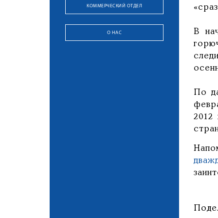
КОММЕРЧЕСКИЙ ОТДЕЛ
«сраз
В на
О НАС
горю
след
осенн
По д
февр
2012
стран
Напо
дваж
заин
Поде