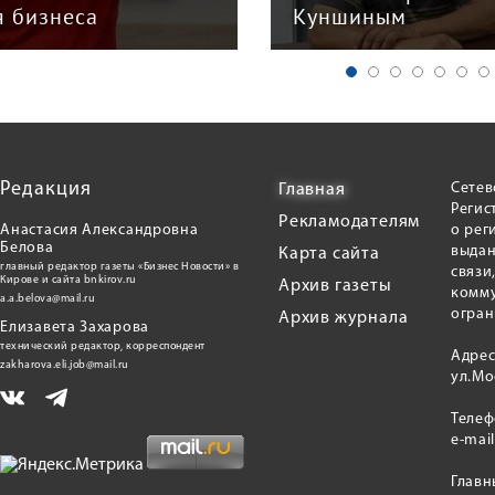
я бизнеса
Куншиным
Редакция
Сетев
Главная
Регис
Рекламодателям
Анастасия Александровна
о рег
Белова
выдан
Карта сайта
главный редактор газеты «Бизнес Новости» в
связи
Кирове и сайта bnkirov.ru
Архив газеты
комму
a.a.belova@mail.ru
огран
Архив журнала
Елизавета Захарова
технический редактор, корреспондент
Адрес
zakharova.eli.job@mail.ru
ул.Мо
Теле
e-mai
Главн