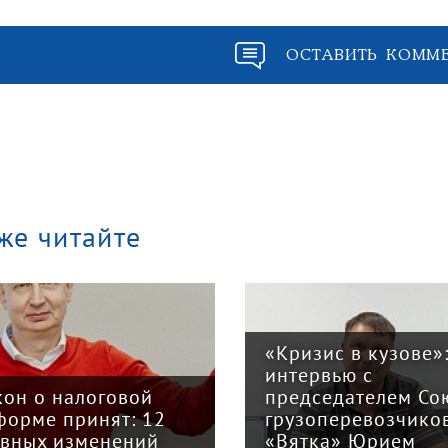
ОСТАВИТЬ КОММ
же читайте
«Кризис в кузове»
интервью с
кон о налоговой
председателем Со
форме принят: 12
грузоперевозчико
авных изменений
«Вятка» Юрием