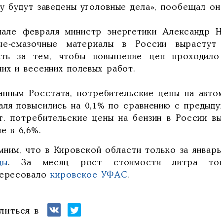
у будут заведены уголовные дела», пообещал он
чале февраля министр энергетики Александр Н
че-смазочные материалы в России вырастут
ить за тем, чтобы повышение цен проходило
их и весенних полевых работ.
анным Росстата, потребительские цены на авто
аля повысились на 0,1% по сравнению с предыд
 г. потребительские цены на бензин в России 
е в 6,6%.
мним, что в Кировской области только за январь
ды
. За месяц рост стоимости литра топ
тересовало
кировское УФАС
.
литься в