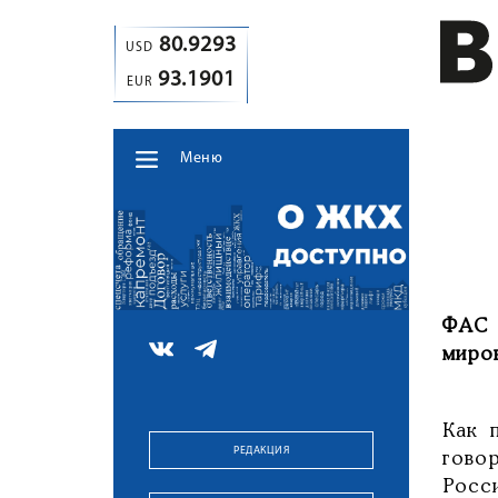
80.9293
USD
93.1901
EUR
Меню
ФАС 
миро
Как 
РЕДАКЦИЯ
гово
Росс