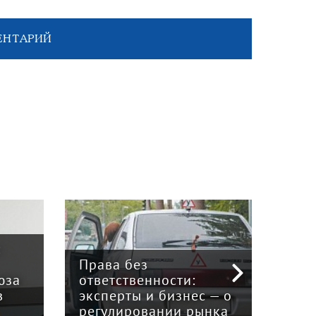
ЕНТАРИЙ
:
Права без
юза
ответственности:
Наук
в
эксперты и бизнес — о
гри
регулировании рынка
и к