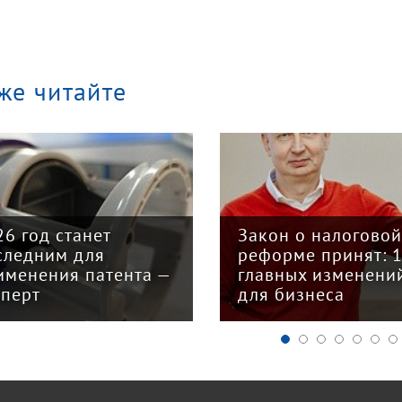
же читайте
26 год станет
Закон о налогово
следним для
реформе принят: 
именения патента —
главных изменени
сперт
для бизнеса