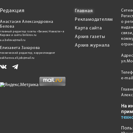
Редакция
Сетев
Главная
Регис
Рекламодателям
Анастасия Александровна
о рег
Белова
выдан
Карта сайта
главный редактор газеты «Бизнес Новости» в
связи
Кирове и сайта bnkirov.ru
Архив газеты
комму
a.a.belova@mail.ru
огран
Архив журнала
Елизавета Захарова
технический редактор, корреспондент
Адрес
zakharova.eli.job@mail.ru
ул.Мо
Теле
e-mai
Главн
Алекс
На и
прим
техн
Поль