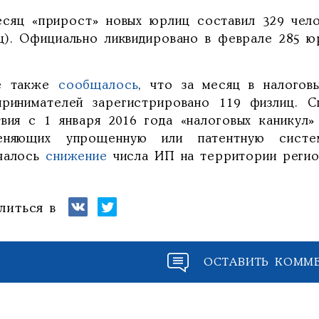
есяц «прирост» новых юрлиц составил 329 чело
ц). Официально ликвидировано в феврале 285 ю
е также
сообщалось
, что за месяц в налогов
принимателей зарегистрировано 119 физлиц. С
твия с 1 января 2016 года «налоговых каникул
еняющих упрощенную или патентную систе
чалось
снижение
числа ИП на территории регио
литься в
ОСТАВИТЬ КОММ