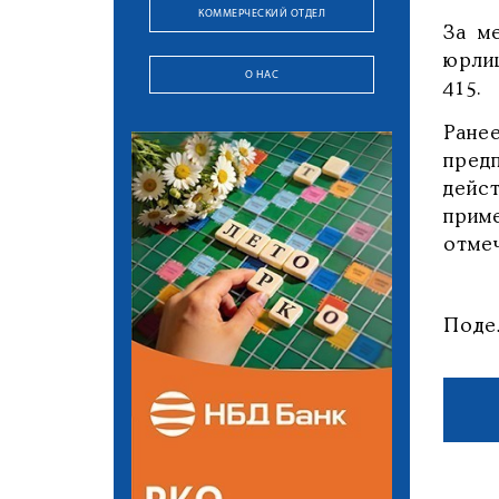
КОММЕРЧЕСКИЙ ОТДЕЛ
За м
юрли
О НАС
415.
Ране
пред
дейс
прим
отме
Поде