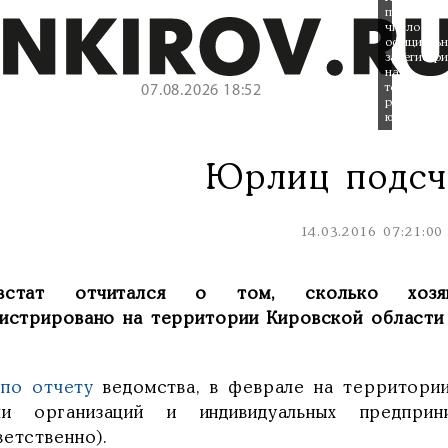
подсчитал
число
официальн
зарегистр
на
территори
07.08.2026 18:52
региона
юрлиц.
Юрлиц подсч
14.03.2016 07:21:00
встат отчитался о том, сколько хозяй
гистрировано на территории Кировской области 
я
по отчету
ведомства, в феврале на территории
чи организаций и индивидуальных предпри
етственно).