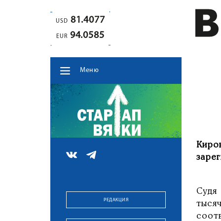
81.4077
USD
94.0585
EUR
Меню
Киро
заре
Суд
РЕДАКЦИЯ
тыся
соотв