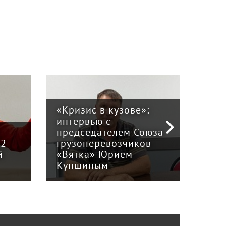
«Кризис в кузове»:
интервью с
Пра
й
председателем Союза
отв
12
грузоперевозчиков
экс
й
«Вятка» Юрием
рег
Куншиным
авт