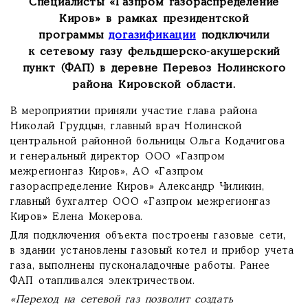
Специалисты «Газпром газораспределение
Киров» в рамках президентской
программы
догазификации
подключили
к сетевому газу фельдшерско-акушерский
пункт (ФАП) в деревне Перевоз Нолинского
района Кировской области.
В мероприятии приняли участие глава района
Николай Грудцын, главный врач Нолинской
центральной районной больницы Ольга Кодачигова
и генеральный директор ООО «Газпром
межрегионгаз Киров», АО «Газпром
газораспределение Киров» Александр Чиликин,
главный бухгалтер ООО «Газпром межрегионгаз
Киров» Елена Мокерова.
Для подключения объекта построены газовые сети,
в здании установлены газовый котел и прибор учета
газа, выполнены пусконаладочные работы. Ранее
ФАП отапливался электричеством.
«Переход на сетевой газ позволит создать