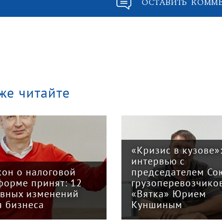
ОСТАВИТЬ КОММ
же читайте
«Кризис в кузове»
интервью с
кон о налоговой
председателем Со
форме принят: 12
грузоперевозчико
авных изменений
«Вятка» Юрием
я бизнеса
Куншиным