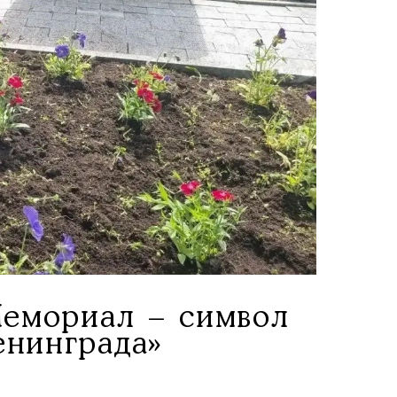
Мемориал – символ
енинграда»