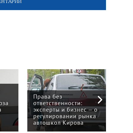
ЕНТАРИЙ
:
Права без
юза
ответственности:
Наук
в
эксперты и бизнес — о
гри
регулировании рынка
и к
автошкол Кирова
ном