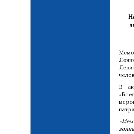
Н
з
Мемо
Лени
Лени
челов
В ак
«Бое
меро
патр
«Мем
воин