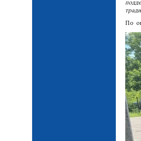
подд
трад
По о