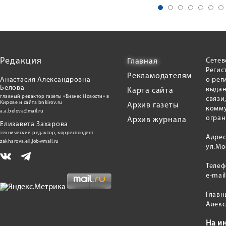
Редакция
Сетев
Главная
Регис
Рекламодателям
Анастасия Александровна
о рег
Белова
выдан
Карта сайта
главный редактор газеты «Бизнес Новости» в
связи
Кирове и сайта bnkirov.ru
Архив газеты
комму
a.a.belova@mail.ru
огран
Архив журнала
Елизавета Захарова
технический редактор, корреспондент
Адрес
zakharova.eli.job@mail.ru
ул.Мо
Теле
e-mai
Главн
Алекс
На и