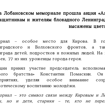
а Лобановском мемориале прошла акция «Ал
ащитникам и жителям блокадного Ленинград
высажены цвет
риал – особое место для Кирова. В го
нградского и Волховского фронтов, а так
нграда детей, подростков и пожилых людей. На 
ек, 77 из них уроженцы города-героя.
ции принял участие председатель исполком
вого братства» Константин Помаскин. Он
приятиях, уделяя особое внимание сох
иотическому воспитанию молодёжи.
ориал – это символ связи между Кировым и Ле
ы, но и дети, старики – те, кто не пере