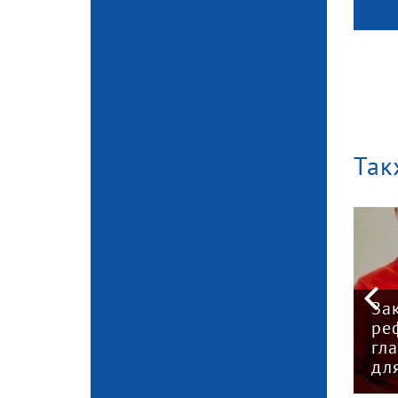
Так
Старт отопления в
За
соцобъектах Кирова
ре
нта —
запланирован на 15
гл
сентября
дл