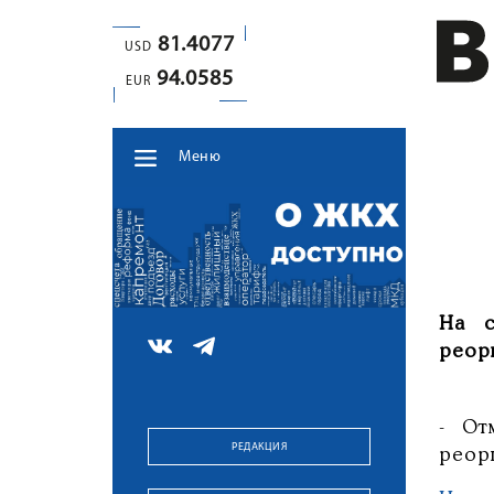
81.4077
USD
94.0585
EUR
Меню
На с
реорг
- От
РЕДАКЦИЯ
реор