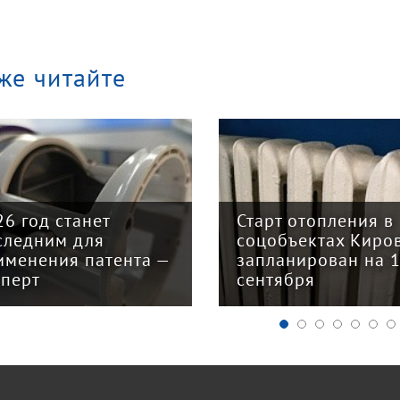
же читайте
26 год станет
Старт отопления в
следним для
соцобъектах Киро
именения патента —
запланирован на 
сперт
сентября