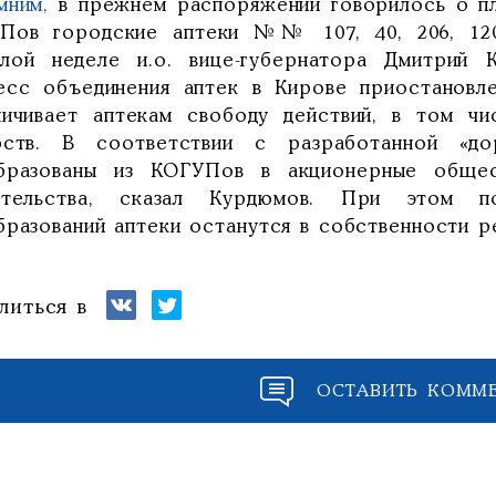
мним,
в прежнем распоряжении говорилось о пл
Пов городские аптеки №№ 107, 40, 206, 120
лой неделе и.о. вице-губернатора Дмитрий
есс объединения аптек в Кирове приостанов
ничивает аптекам свободу действий, в том ч
рств. В соответствии с разработанной «д
бразованы из КОГУПов в акционерные общес
ительства, сказал Курдюмов. При этом 
бразований аптеки останутся в собственности р
литься в
ОСТАВИТЬ КОММ