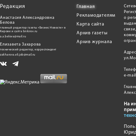
Редакция
Сетев
Главная
Регис
Рекламодателям
Анастасия Александровна
о рег
Белова
выдан
Карта сайта
главный редактор газеты «Бизнес Новости» в
связи
Кирове и сайта bnkirov.ru
Архив газеты
комму
a.a.belova@mail.ru
огран
Архив журнала
Елизавета Захарова
технический редактор, корреспондент
Адрес
zakharova.eli.job@mail.ru
ул.Мо
Теле
e-mai
Главн
Алекс
На и
прим
техн
Поль
Юрид