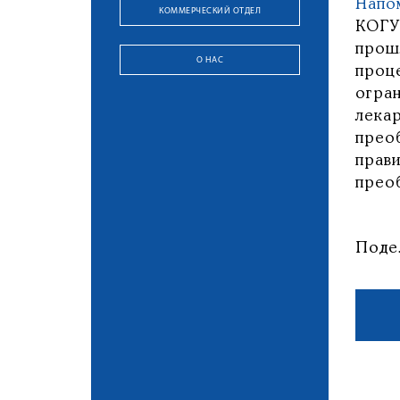
Напо
КОММЕРЧЕСКИЙ ОТДЕЛ
КОГУ
прош
О НАС
проц
огра
лека
прео
прав
прео
Поде