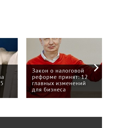
«Кр
инт
Закон о налоговой
пре
ва
реформе принят: 12
гру
15
главных изменений
«Вя
для бизнеса
Кун