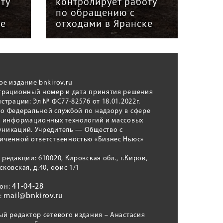
ту
контролирует работу
кон
по обращению с
по 
ке
отходами в Яранске
отх
ое издание bnkirov.ru
трационный номер и дата принятия решения
истрации: Эл № ФС77-82576 от 18.01.2022г.
о Федеральной службой по надзору в сфере
, информационных технологий и массовых
никаций. Учредитель — Общество с
иченной ответственностью «Бизнес Ньюс»
 редакции: 610020, Кировская обл., г.Киров,
сковская, д.40, офис 1/1
41-04-28
фон:
mail@bnkirov.ru
l:
ый редактор сетевого издания – Анастасия