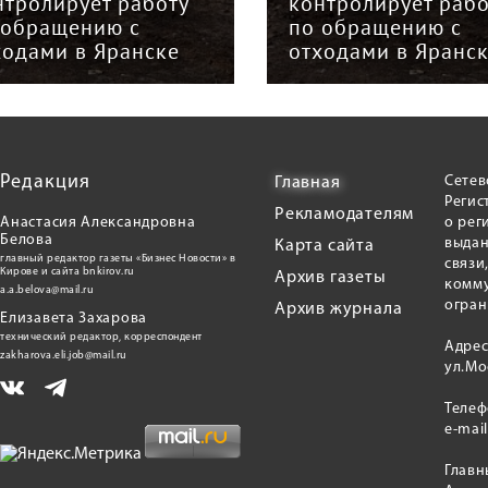
нтролирует работу
контролирует рабо
 обращению с
по обращению с
ходами в Яранске
отходами в Яранс
Редакция
Сетев
Главная
Регис
Рекламодателям
Анастасия Александровна
о рег
Белова
выдан
Карта сайта
главный редактор газеты «Бизнес Новости» в
связи
Кирове и сайта bnkirov.ru
Архив газеты
комму
a.a.belova@mail.ru
огран
Архив журнала
Елизавета Захарова
технический редактор, корреспондент
Адрес
zakharova.eli.job@mail.ru
ул.Мо
Теле
e-mai
Главн