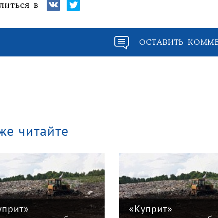
литься в
ОСТАВИТЬ КОММ
же читайте
уприт»
«Куприт»