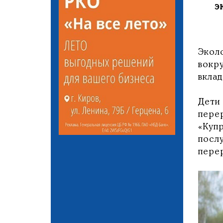
э
Экол
вокр
вкла
Дети
пере
«Куп
посл
пере