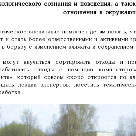
кологического сознания и поведения, а так
отношения к окружающ
огическое воспитание помогает детям понять, чт
уг и стать более ответственными и активными г
д в борьбу с изменением климата и сохранением
 могут научиться сортировать отходы и пра
рабатывать отходы с помощью компостиров
рита», который совсем скоро откроется по адр
ушать лекции экспертов, посетить тематическ
работки.