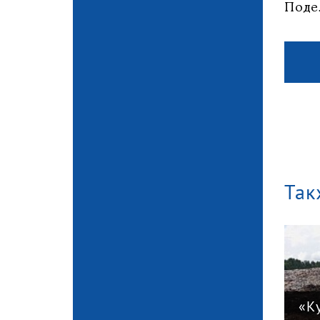
Поде
Так
«Куприт»
«К