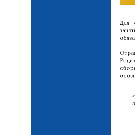
Для 
заня
обяза
Отра
Роди
сбор
осоз