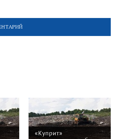
ЕНТАРИЙ
«Куприт»
«Ку