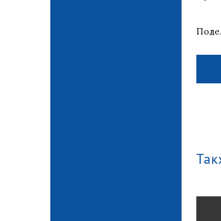
Поде
Так