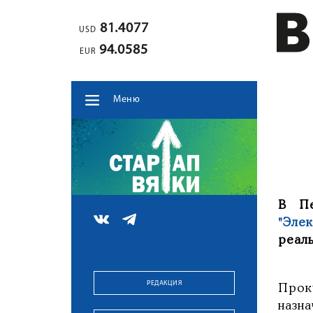
81.4077
USD
94.0585
EUR
Меню
В Пе
"Эле
реал
РЕДАКЦИЯ
Прок
назн