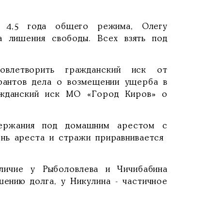
- 4,5 года общего режима, Олегу
а лишения свободы. Всех взять под
овлетворить гражданский иск от
рантов дела о возмещении ущерба в
ажданский иск МО «Город Киров» о
держания под домашним арестом с
день ареста и стражи приравнивается
личие у Рыболовлева и Чичибабина
шению долга, у Никулина - частичное