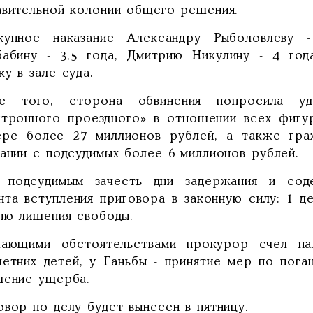
авительной колонии общего решения.
купное наказание Александру Рыболовлеву 
бабину - 3,5 года, Дмитрию Никулину - 4 год
у в зале суда.
е того, сторона обвинения попросила уд
ктронного проездного» в отношении всех фигу
ере более 27 миллионов рублей, а также гр
кании с подсудимых более 6 миллионов рублей.
 подсудимым зачесть дни задержания и со
нта вступления приговора в законную силу: 1 
дню лишения свободы.
чающими обстоятельствами прокурор счел на
летних детей, у Ганьбы - принятие мер по пога
шение ущерба.
вор по делу будет вынесен в пятницу.