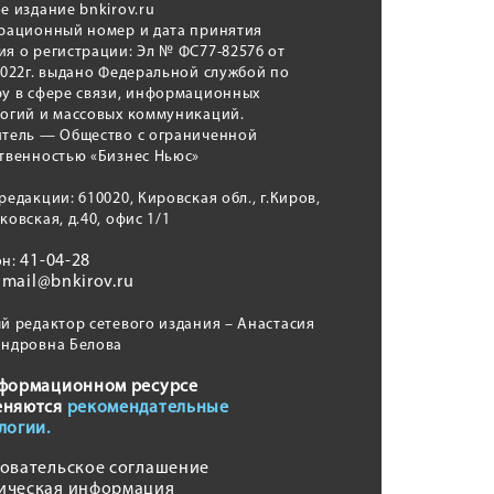
е издание bnkirov.ru
трационный номер и дата принятия
я о регистрации: Эл № ФС77-82576 от
2022г. выдано Федеральной службой по
у в сфере связи, информационных
логий и массовых коммуникаций.
итель — Общество с ограниченной
твенностью «Бизнес Ньюс»
редакции: 610020, Кировская обл., г.Киров,
ковская, д.40, офис 1/1
41-04-28
он:
mail@bnkirov.ru
:
й редактор сетевого издания – Анастасия
андровна Белова
формационном ресурсе
еняются
рекомендательные
логии.
овательское соглашение
ическая информация