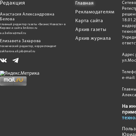
Редакция
Сетево
Главная
Регис
Рекламодателям
Анастасия Александровна
решени
Белова
18.01.
Карта сайта
главный редактор газеты «Бизнес Новости» в
надзор
Кирове и сайта bnkirov.ru
Архив газеты
техно
a.a.belova@mail.ru
Учред
Архив журнала
Елизавета Захарова
ответс
технический редактор, корреспондент
zakharova.eli.job@mail.ru
Адрес 
ул.Мос
Телеф
e-mail
Главны
Алекс
На ин
прим
техно
Польз
Юрид