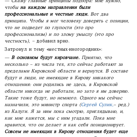
— Скажу главные принципы подбора: мне нужно,
чтобы
на каждом направлении были
профессиональные и честные люди.
Вот два
принципа. Чтобы я мог человеку доверять с позиции,
что не подведет по глупости (это про
профессионализм) и по злому умыслу (это про
честность),
– добавил врио.
Затронул и тему «местных-иногородних»:
—
В основном будут кировчане.
Приятно, что
несколько – из числа тех, кто сейчас работают за
пределами Кировской области и вернутся. В составе
будут и люди, не имеющие в Кирову никакого
отношения: они родились не здесь, в Кировской
области никогда не работали, но зато я им доверяю.
Такие тоже будут, но немного. Одного мы сейчас
назначили, это министр спорта (
Сергей Сулик,
– ред.)
из Калуги. Я за ним пока смотрю, приглядываю, и,
как мне кажется, мы с ним угадали. Пока мне
нравится, что он делает и как себя позиционирует.
Совсем не имеющих в Кирову отношения будет еще