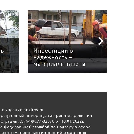
а
В и
ть
Инвестиции в
Кир
надёжность —
над
х
материалы газеты
теп
ое издание bnkirov.ru
трационный номер и дата принятия решения
истрации: Эл № ФС77-82576 от 18.01.2022г.
о Федеральной службой по надзору в сфере
, информационных технологий и массовых