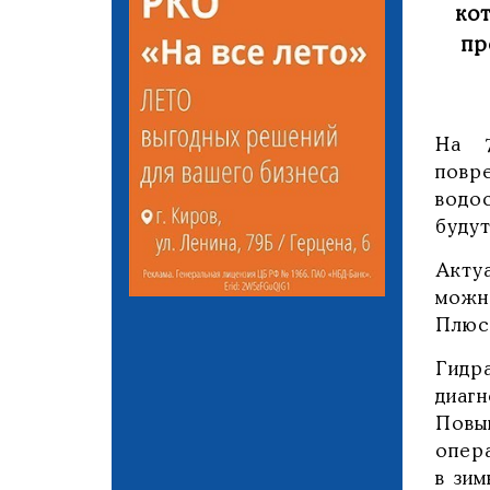
ко
пр
На 7
повр
водо
буду
Акту
мож
Плюс
Гидр
диаг
Повы
опер
в зим