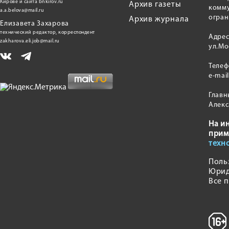
Кирове и сайта bnkirov.ru
Архив газеты
комму
a.a.belova@mail.ru
огран
Архив журнала
Елизавета Захарова
технический редактор, корреспондент
Адрес
zakharova.eli.job@mail.ru
ул.Мо
Теле
e-mai
Главн
Алекс
На и
прим
техн
Поль
Юрид
Все 