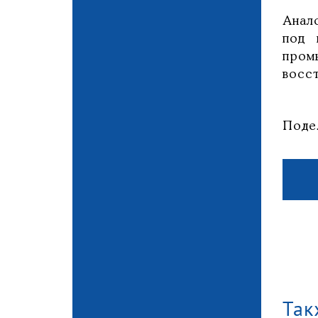
Анал
под 
пром
восс
Поде
Так