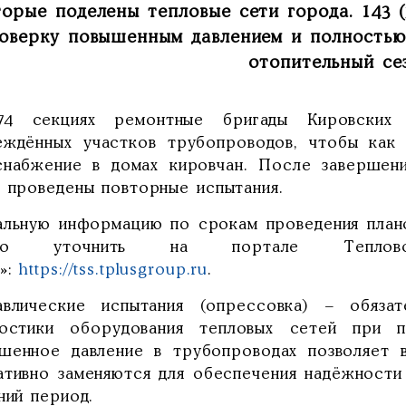
торые поделены тепловые сети города. 143 
оверку повышенным давлением и полностью
отопительный се
4 секциях ремонтные бригады Кировских 
еждённых участков трубопроводов, чтобы как
снабжение в домах кировчан. После завершени
т проведены повторные испытания.
альную информацию по срокам проведения план
но уточнить на портале Теплов
»:
https://tss.tplusgroup.ru
.
авлические испытания (опрессовка) – обяза
ностики оборудования тепловых сетей при п
шенное давление в трубопроводах позволяет в
ативно заменяются для обеспечения надёжност
ний период.