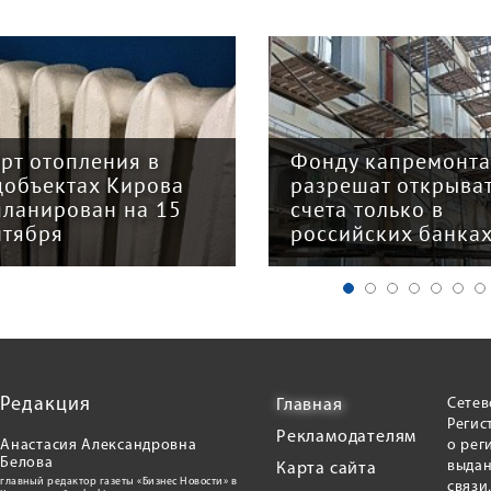
арт отопления в
Фонду капремонт
цобъектах Кирова
разрешат открыва
планирован на 15
счета только в
нтября
российских банка
Редакция
Сетев
Главная
Регис
Рекламодателям
Анастасия Александровна
о рег
Белова
выдан
Карта сайта
главный редактор газеты «Бизнес Новости» в
связи