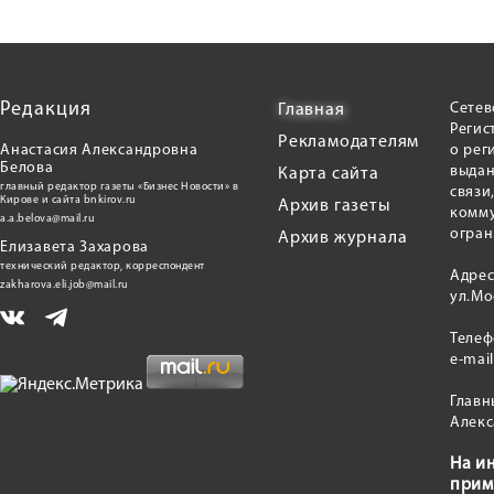
Редакция
Сетев
Главная
Регис
Рекламодателям
Анастасия Александровна
о рег
Белова
выдан
Карта сайта
главный редактор газеты «Бизнес Новости» в
связи
Кирове и сайта bnkirov.ru
Архив газеты
комму
a.a.belova@mail.ru
огран
Архив журнала
Елизавета Захарова
технический редактор, корреспондент
Адрес
zakharova.eli.job@mail.ru
ул.Мо
Теле
e-mai
Главн
Алекс
На и
прим