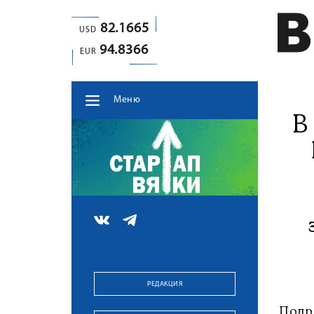
82.1665
USD
94.8366
EUR
Меню
В
РЕДАКЦИЯ
Подр