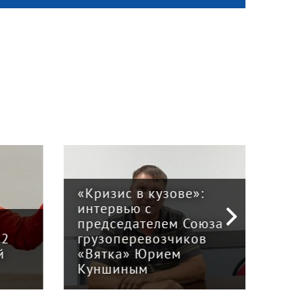
«Кризис в кузове»:
интервью с
Пра
й
председателем Союза
отв
12
грузоперевозчиков
экс
й
«Вятка» Юрием
рег
Куншиным
авт