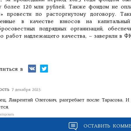
у более 120 млн рублей. Также фондом не опл
г» провести по расторгнутому договору. Так
ченные в качестве взносов на капитальны
бросовестных подрядных организаций, обеспе
ко работ надлежащего качества, – заверили в ФК
литься в
ость
7 декабря 2023
ец, Лаврентий Олегович, разгребает после Тарасова. И
тся.
итировать
ОСТАВИТЬ КОММ