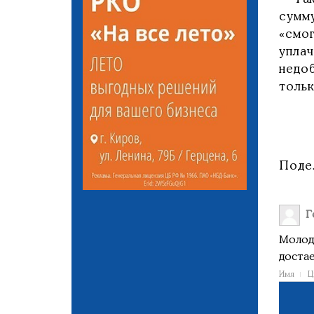
сумм
«смо
упла
недо
толь
Поде
Г
Молод
достае
Имя
Ц