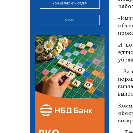
КОММЕРЧЕСКИЙ ОТДЕЛ
работ
«Ими
О НАС
объе
прок
И до
един
убеди
– За
поря
выпл
выпо
Комм
обес
возв
– Та