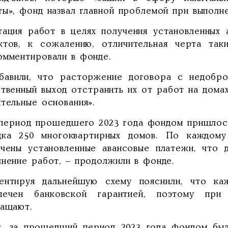
ы», фонд назвал главной проблемой при выполне
тация работ в целях получения установленных 
ктов, к сожалению, отличительная черта таки
омментировали в фонде.
бавили, что расторжение договора с недобро
ственный выход отстранить их от работ на домах
тельные основания».
 период прошедшего 2023 года фондом пришлос
дка 250 многоквартирных домов. По каждому
ачены установленные авансовые платежи, что
лнение работ, – продолжили в фонде.
ентируя дальнейшую схему пояснили, что ка
печен банковской гарантией, поэтому при
ращают.
к, за прошедший период 2023 года фондом был