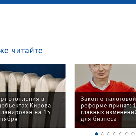
же читайте
арт отопления в
Закон о налогово
цобъектах Кирова
реформе принят: 
планирован на 15
главных изменени
нтября
для бизнеса