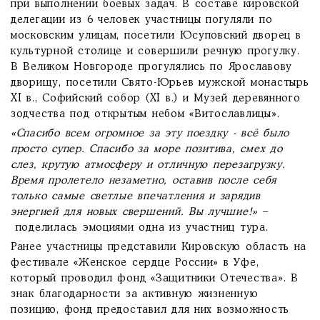
при выполнении боевых задач. В составе кировской
делегации из 6 человек участницы погуляли по
московским улицам, посетили Юсуповский дворец в
культурной столице и совершили речную прогулку.
В Великом Новгороде прогулялись по Ярославову
дворищу, посетили Свято-Юрьев мужской монастырь
XI в., Софийский собор (XI в.) и Музей деревянного
зодчества под открытым небом «Витославлицы».
«Спасибо всем огромное за эту поездку - всё было
просто супер. Спасибо за море позитива, смех до
слез, крутую атмосферу и отличную перезагрузку.
Время пролетело незаметно, оставив после себя
только самые светлые впечатления и зарядив
энергией для новых свершений. Вы лучшие!»
–
поделилась эмоциями одна из участниц тура.
Ранее участницы представили Кировскую область на
фестивале «Женское сердце России» в Уфе,
который проводил фонд «Защитники Отечества». В
знак благодарности за активную жизненную
позицию, фонд предоставил для них возможность