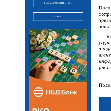
КОММЕРЧЕСКИЙ ОТДЕЛ
Посл
сопр
О НАС
приз
подоб
— Кл
[тури
эпид
аген
инфо
расск
Поде