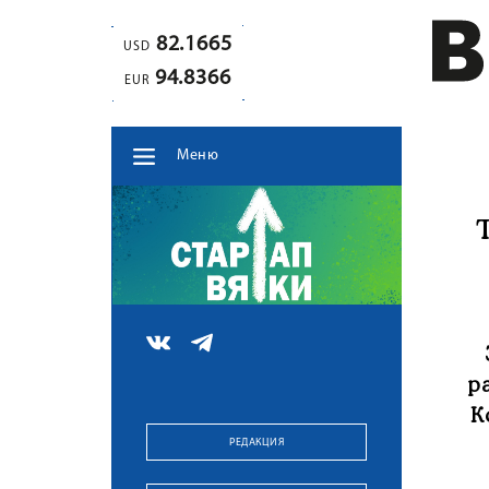
82.1665
USD
94.8366
EUR
Меню
р
К
РЕДАКЦИЯ