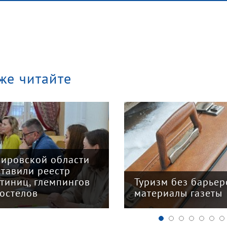
же читайте
Кировской области
ставили реестр
стиниц, глемпингов
Туризм без барьер
хостелов
материалы газеты