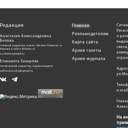
Редакция
Сетев
Главная
Регис
Рекламодателям
Анастасия Александровна
о рег
Белова
выдан
Карта сайта
главный редактор газеты «Бизнес Новости» в
связи
Кирове и сайта bnkirov.ru
Архив газеты
комму
a.a.belova@mail.ru
огран
Архив журнала
Елизавета Захарова
технический редактор, корреспондент
Адрес
zakharova.eli.job@mail.ru
ул.Мо
Теле
e-mai
Главн
Алекс
На и
прим