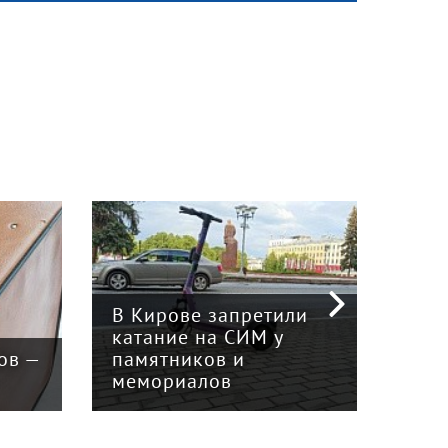
В Кирове запретили
Из 
катание на СИМ у
Лян
ов —
памятников и
тур
мемориалов
пое