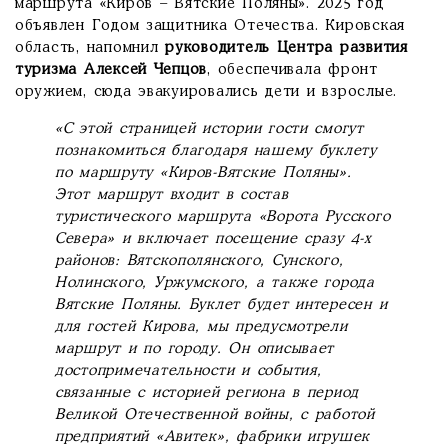
маршрута «Киров – Вятские Поляны». 2025 год
объявлен Годом защитника Отечества. Кировская
область, напомнил
руководитель Центра развития
туризма Алексей Чепцов
, обеспечивала фронт
оружием, сюда эвакуировались дети и взрослые.
«С этой страницей истории гости смогут
познакомиться благодаря нашему буклету
по маршруту «Киров-Вятские Поляны».
Этот маршрут входит в состав
туристического маршрута «Ворота Русского
Севера» и включает посещение сразу 4-х
районов: Вятскополянского, Сунского,
Нолинского, Уржумского, а также города
Вятские Поляны. Буклет будет интересен и
для гостей Кирова, мы предусмотрели
маршрут и по городу. Он описывает
достопримечательности и события,
связанные с историей региона в период
Великой Отечественной войны, с работой
предприятий «Авитек», фабрики игрушек