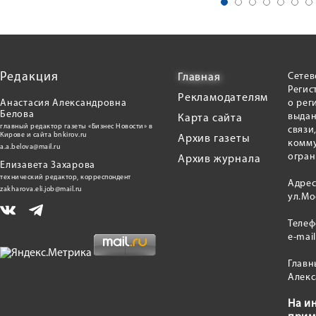
Редакция
Сетев
Главная
Регис
Рекламодателям
Анастасия Александровна
о рег
Белова
выдан
Карта сайта
главный редактор газеты «Бизнес Новости» в
связи
Кирове и сайта bnkirov.ru
Архив газеты
комму
a.a.belova@mail.ru
огран
Архив журнала
Елизавета Захарова
технический редактор, корреспондент
Адрес
zakharova.eli.job@mail.ru
ул.Мо
Теле
e-mai
Главн
Алекс
На и