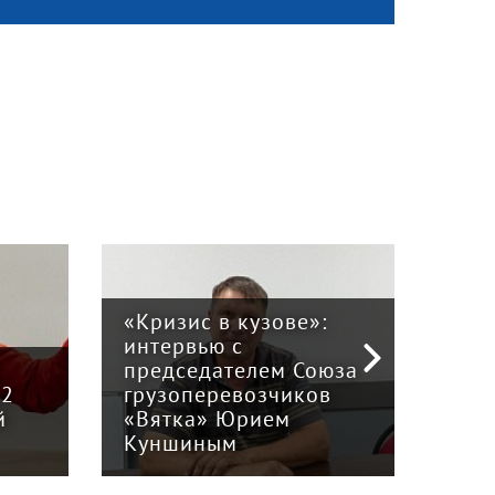
«Кризис в кузове»:
интервью с
Пра
й
председателем Союза
отв
12
грузоперевозчиков
экс
й
«Вятка» Юрием
рег
Куншиным
авт