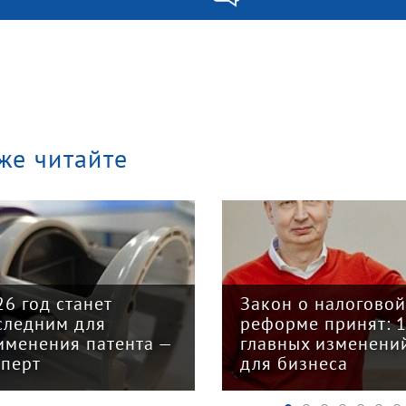
же читайте
26 год станет
Закон о налогово
следним для
реформе принят: 
именения патента —
главных изменени
сперт
для бизнеса