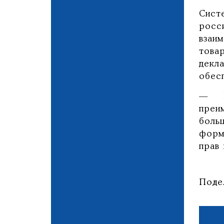
Сист
росс
взаи
това
декл
обес
— В
преи
боль
форм
прав
Поде