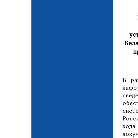
ус
Бел
п
В ра
инфо
свед
обес
сист
Росс
кода
доку