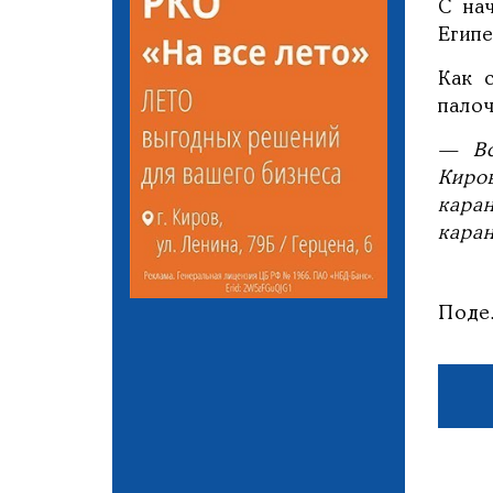
С на
Египе
Как 
пало
— Вс
Киро
кара
кара
Поде