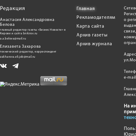
Редакция
Сетев
Главная
Регис
Рекламодателям
Анастасия Александровна
о рег
Белова
выдан
Карта сайта
главный редактор газеты «Бизнес Новости» в
связи
Кирове и сайта bnkirov.ru
Архив газеты
комму
a.a.belova@mail.ru
огран
Архив журнала
Елизавета Захарова
технический редактор, корреспондент
Адрес
zakharova.eli.job@mail.ru
ул.Мо
Теле
e-mai
Главн
Алекс
На и
прим
техн
Поль
Юрид