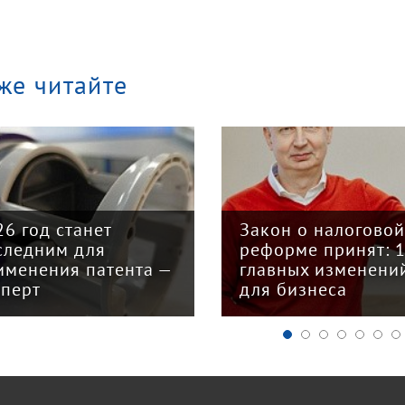
же читайте
«Кризис в кузове»
интервью с
кон о налоговой
председателем Со
форме принят: 12
грузоперевозчико
авных изменений
«Вятка» Юрием
я бизнеса
Куншиным