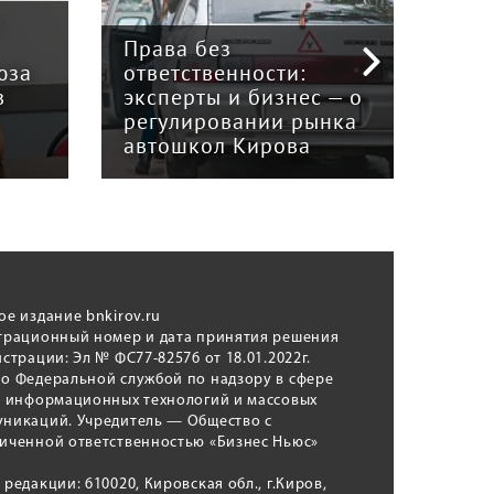
:
Права без
юза
ответственности:
Наук
в
эксперты и бизнес — о
гри
регулировании рынка
и к
автошкол Кирова
ном
ое издание bnkirov.ru
трационный номер и дата принятия решения
истрации: Эл № ФС77-82576 от 18.01.2022г.
о Федеральной службой по надзору в сфере
, информационных технологий и массовых
никаций. Учредитель — Общество с
иченной ответственностью «Бизнес Ньюс»
 редакции: 610020, Кировская обл., г.Киров,