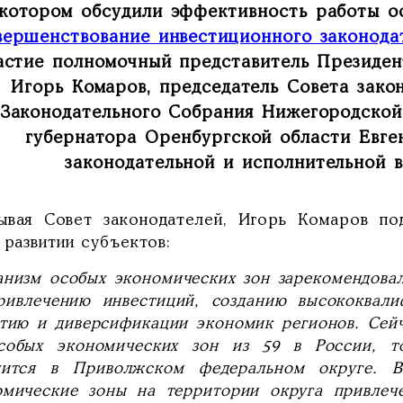
котором обсудили эффективность работы о
вершенствование инвестиционного законодат
астие полномочный представитель Президе
Игорь Комаров, председатель Совета зако
Законодательного Собрания Нижегородской
губернатора Оренбургской области Евге
законодательной и исполнительной в
ывая Совет законодателей, Игорь Комаров по
 развитии субъектов:
анизм особых экономических зон зарекомендова
ривлечению инвестиций, созданию высококвали
итию и диверсификации экономик регионов. Сей
собых экономических зон из 59 в России, 
дится в Приволжском федеральном округе. 
омические зоны на территории округа привлече