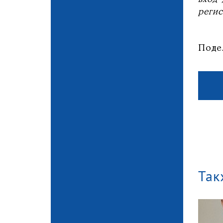
регис
Поде
Так