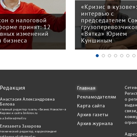
«Кризис в кузове»
интервью с
кон о налоговой
председателем Со
форме принят: 12
грузоперевозчико
авных изменений
«Вятка» Юрием
я бизнеса
Куншиным
Редакция
Сетев
Главная
Регис
Рекламодателям
Анастасия Александровна
о рег
Белова
выдан
Карта сайта
главный редактор газеты «Бизнес Новости» в
связи
Кирове и сайта bnkirov.ru
Архив газеты
комму
a.a.belova@mail.ru
огран
Архив журнала
Елизавета Захарова
технический редактор, корреспондент
Адрес
zakharova.eli.job@mail.ru