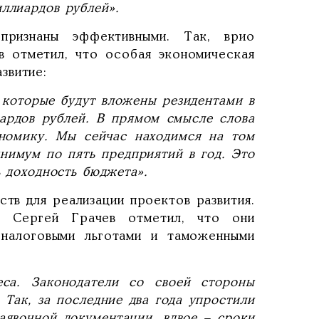
ллиардов рублей».
ризнаны эффективными. Так, врио
в отметил, что особая экономическая
звитие:
 которые будут вложены резидентами в
иардов рублей. В прямом смысле слова
номику. Мы сейчас находимся на том
инимум по пять предприятий в год. Это
ь доходность бюджета».
тв для реализации проектов развития.
и Сергей Грачев отметил, что они
 налоговыми льготами и таможенными
са. Законодатели со своей стороны
 Так, за последние два года упростили
заявочной документации, вдвое – сроки