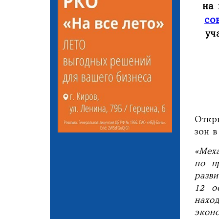
на 
со
уч
Откр
зон в
«Мех
по п
разв
12 о
нахо
экон