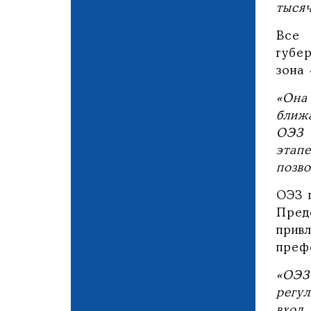
тыся
Все 
губе
зона
«Она
ближ
ОЭЗ 
этапе
позво
ОЭЗ 
Пред
прив
преф
«ОЭЗ
регул
вход 