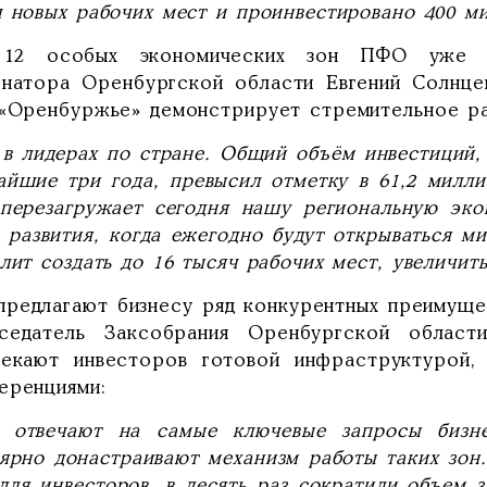
ч новых рабочих мест и проинвестировано 400 ми
12 особых экономических зон ПФО уже п
рнатора Оренбургской области Евгений Солнце
 «Оренбуржье» демонстрирует стремительное ра
 в лидерах по стране. Общий объём инвестиций,
айшие три года, превысил отметку в 61,2 милл
перезагружает сегодня нашу региональную эко
 развития, когда ежегодно будут открываться м
лит создать до 16 тысяч рабочих мест, увеличит
предлагают бизнесу ряд конкурентных преимущес
седатель Заксобрания Оренбургской област
лекают инвесторов готовой инфраструктурой,
еренциями:
 отвечают на самые ключевые запросы бизне
ярно донастраивают механизм работы таких зон.
для инвесторов, в десять раз сократили объем 