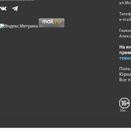
ул.Мо
Теле
e-mai
Главн
Алекс
На и
прим
техн
Поль
Юрид
Все 
16+.